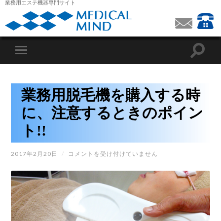
業務用エステ機器専門サイト
業務用脱毛機を購入する時
に、注意するときのポイン
ト!!
業
2017年2月20日
/
コメントを受け付けていません
務
用
脱
毛
機
を
購
入