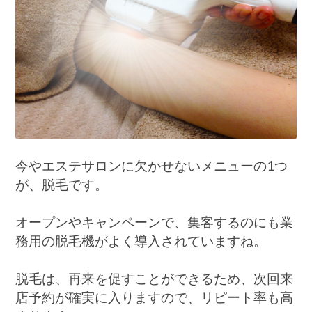
す
る
時
に、
注
意
す
る
と
き
の
ポ
イ
今やエステサロンに欠かせないメニューの1つ
ン
ト!!
が、脱毛です。
は
オープンやキャンペーンで、集客するのにも業
務用の脱毛機がよく導入されていますね。
脱毛は、再来を促すことができるため、次回来
店予約が確実に入りますので、リピート率も高