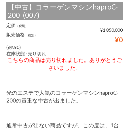
200
【中古】コラーゲンマシンhaproC-
は
200 (007)
定価
（税別）
¥1,850,000
販売価格
（税別）
¥0
(
¥0)
税込
在庫状態 : 売り切れ
こちらの商品は売り切れました。ありがとうご
ざいました。
光のエステで人気のコラーゲンマシンhaproC-
200の貴重な中古が出ました。
通常中古が出ない商品ですが、この度は、1台