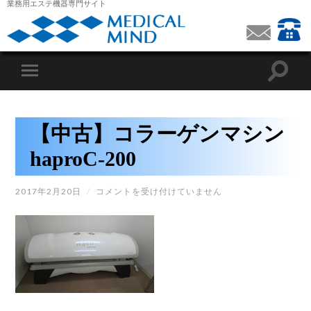
業務用エステ機器専門サイト
【中古】コラーゲンマシン
haproC-200
【中
2017年2月20日
/
コメントを受け付けていません
古】
コ
ラ
ー
ゲ
ン
マ
シ
ン
HAPROC-