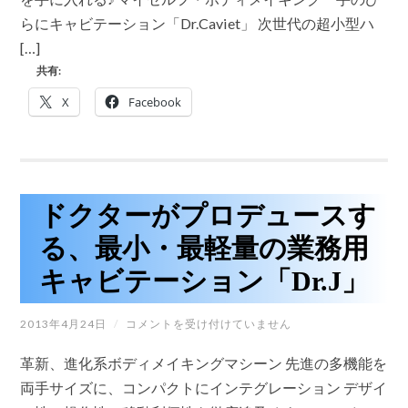
デ
ル」
ィ
らにキャビテーション「Dr.Caviet」 次世代の超小型ハ
は
メ
[…]
イ
キ
共有:
ン
グ
X
Facebook
手
の
ひ
ら
に
キ
ャ
ドクターがプロデュースす
ビ
テ
る、最小・最軽量の業務用
ー
シ
キャビテーション「Dr.J」
ョ
ン
「DR.CAVIET」
ド
2013年4月24日
/
コメントを受け付けていません
は
ク
タ
革新、進化系ボディメイキングマシーン 先進の多機能を
ー
が
両手サイズに、コンパクトにインテグレーション デザイ
プ