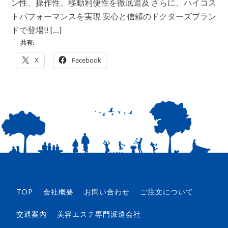
ン性、操作性、移動利便性を徹底追及 さらに、ハイコス
ロ
デ
トパフォーマンスを実現 安心と信頼のドクターズブラン
ュ
ドで登場!! […]
ー
ス
共有:
す
る、
X
Facebook
最
小・
最
軽
量
の
業
務
用
キ
ャ
ビ
テ
ー
シ
TOP
会社概要
お問い合わせ
ご注文について
ョ
ン
「DR.J」
交通案内
美容エステ専門派遣会社
は