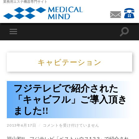
業務用エステ機器専門サイト
キャビテーション
フジテレビで紹介された
「キャビフル」ご導入頂き
ました!!
フ
2013年6月17日
/
コメントを受け付けていません
ジ
テ
福山初!! フジテレビ「ベストハウス1.2.3」で紹介され