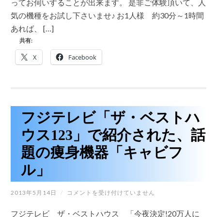
ってお伺いすることが出来ます。 是非ご体験頂いて、人
テ
ー
気の機種をお試し下さいませ♪ お1人様 約30分～1時間
シ
あれば、 […]
ョ
ン
共有:
ス
リ
X
Facebook
ム
マ
シ
ン
「キ
ャ
ビ
フジテレビ「ザ・ベストハ
コ
ン
ウス123」で紹介された、話
パ
ク
題の痩身機器「キャビフ
ト」
体
ル」
験
受
付
フ
2013年5月14日
/
コメントを受け付けていません
中
ジ
で
テ
す。
フジテレビ ザ・ベストハウス 「今夜決定!20万人に
レ