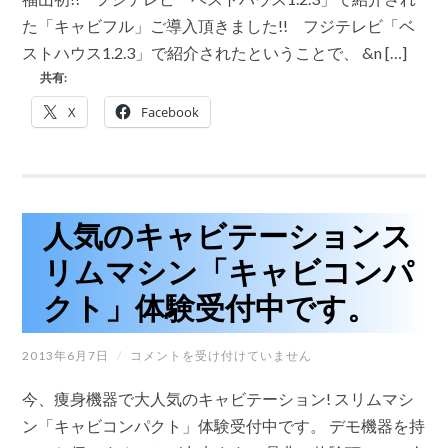
レ
ビ
た「キャビフル」ご導入頂きました!! フジテレビ「ベ
で
ストハウス1.2.3」で紹介されたということで、 &n […]
紹
介
共有:
さ
れ
X
Facebook
た
「キ
ャ
ビ
フ
ル」
ご
人気のキャビテーションス
導
入
リムマシン「キャビコンパ
頂
き
クト」体験受付中です。
ま
し
た!!
人
2013年6月7日
/
コメントを受け付けていません
は
気
の
今、痩身機器で大人気のキャビテーション! スリムマシ
キ
ャ
ン「キャビコンパクト」体験受付中です。 デモ機器を持
ビ