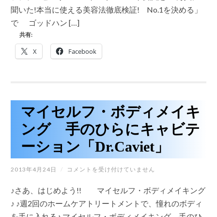
は
ビ
聞いた!本当に使える美容法徹底検証! No.1を決める」
「ザ・
で ゴッドハン […]
ベ
ス
共有:
ト
ハ
X
Facebook
ウ
ス
123」
で
紹
介
さ
マイセルフ・ボディメイキ
れ
た、
ング 手のひらにキャビテ
話
題
ーション「Dr.Caviet」
の
痩
身
マ
2013年4月24日
/
コメントを受け付けていません
機
イ
器
セ
♪さあ、はじめよう!! マイセルフ・ボディメイキング
「キ
ル
ャ
フ・
♪ ♪週2回のホームケアトリートメントで、憧れのボディ
ビ
ボ
フ
を手に入れる♪ マイセルフ・ボディメイキング 手のひ