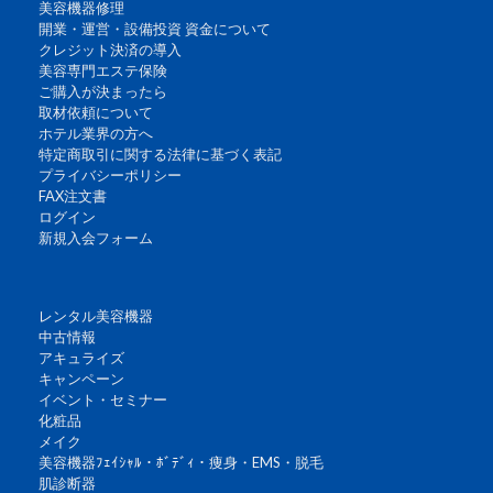
美容機器修理
開業・運営・設備投資 資金について
クレジット決済の導入
美容専門エステ保険
ご購入が決まったら
取材依頼について
ホテル業界の方へ
特定商取引に関する法律に基づく表記
プライバシーポリシー
FAX注文書
ログイン
新規入会フォーム
レンタル美容機器
中古情報
アキュライズ
キャンペーン
イベント・セミナー
化粧品
メイク
美容機器ﾌｪｲｼｬﾙ・ﾎﾞﾃﾞｨ・痩身・EMS・脱毛
肌診断器