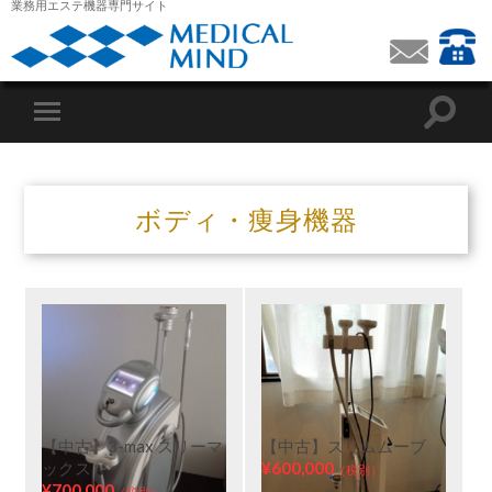
業務用エステ機器専門サイト
ボディ・痩身機器
【中古】3-max スリーマ
【中古】スリムムーブ
ックス
¥600,000
（税別）
¥700,000