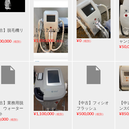
古】脱毛機リ
【中古】ルミクス
【中古】脱毛機
【中
A9
LUMIX-A9
フラ
¥1,050,000
¥0
00,000
ャン
（税別）
（税別）
（税別）
¥50,
古】業務用脱
【中古】ウルトラ
【中古】フィシオ
【中
 ウォーター
ライト
フラッシュ
ンス
ト
¥1,100,000
¥500,000
¥850
（税別）
（税別）
,000
（税別）