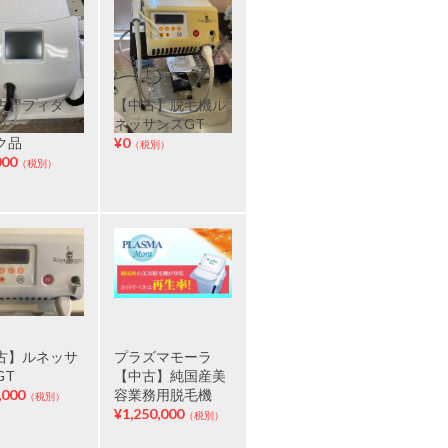
古】フィダ
【中古】脱毛機ル
ッシュGP1 ジ
ネッサンスGT
ク品
¥0
（税別）
000
（税別）
古】ルネッサ
プラズマモーラ
GT
【中古】純国産美
,000
容業務用脱毛機
（税別）
¥1,250,000
（税別）