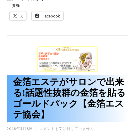
エ
共有:
ビ
デ
X
Facebook
ン
ス
の
と
れ
た
ネ
ッ
ト
販
売
も
金箔エステがサロンで出来
一
切
る!話題性抜群の金箔を貼る
な
い!
ゴールドパック【金箔エス
貴
重
な
テ協会】
プ
ラ
セ
金
2018年5月8日
/
コメントを受け付けていません
ン
箔