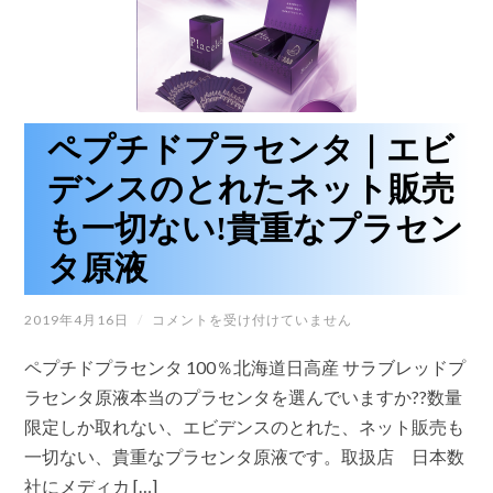
る
ピ
ー
リ
ン
グ
が、
エ
ペプチドプラセンタ｜エビ
ス
テ
デンスのとれたネット販売
で
も
も一切ない!貴重なプラセン
実
現！
タ原液
は
ペ
2019年4月16日
/
コメントを受け付けていません
プ
チ
ペプチドプラセンタ 100％北海道日高産 サラブレッドプ
ド
プ
ラセンタ原液本当のプラセンタを選んでいますか??数量
ラ
限定しか取れない、エビデンスのとれた、ネット販売も
セ
ン
一切ない、貴重なプラセンタ原液です。取扱店 日本数
タ
社にメディカ […]
｜