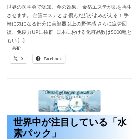
タ
エ
世界の医学会で認知、金の効果。 金箔エステが肌を再生
原
ス
液
テ
させます。 金箔エステとは 傷んだ肌がよみがえる！ 手
は
が
軽に気になる部分に美顔器以上の野体感 さらに疲労回
サ
ロ
復、免疫力UPに抜群 日本における化粧品数は5000種と
ン
もい […]
で
出
共有:
来
る!
X
Facebook
話
題
性
抜
群
の
金
箔
を
貼
る
世界中が注目している「水
ゴ
ー
ル
素パック」
ド