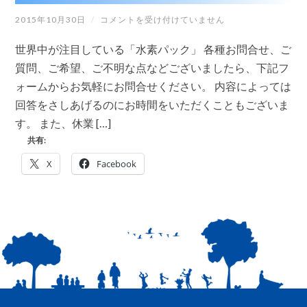
パ
ッ
世
2015年10月30日
/
コメントを受け付けていません
ク
界
【金
中
世界中が注目している「水素パック」 各種お問合せ、ご
箔
が
エ
注
質問、ご希望、ご不明な点などございましたら、下記フ
ス
目
ォームからお気軽にお問合せください。 内容によっては
テ
し
協
て
回答をさしあげるのにお時間をいただくこともございま
会】
い
は
す。 また、休業 […]
る
「水
共有:
素
パ
X
Facebook
ッ
ク」
は