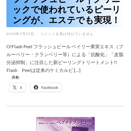
ックで使われているピーリ
ングが、エステでも実現！
フ
2019年7月27日
/
コメントを受け付けていません
ラ
ッ
O!Flash Peel フラッシュピール ベイリー果実エキス（ブ
シ
ュ
ルーベリー・クランベリー等）による「抗酸化」「皮脂
ピ
分泌抑制」に注目した新ピーリングトリートメント!!
ー
ル
Flash Peelは従来のケミカルピ […]
｜
共有:
ク
リ
X
Facebook
ニ
ッ
ク
で
使
わ
れ
て
い