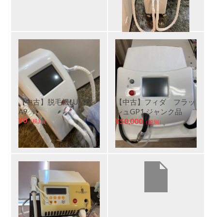
【中古】脱毛機LUMIX-
【中古】フィダ フラッ
A9
シュGP1 ジャンク品
¥0
¥50,000
（税別）
（税別）