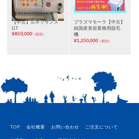
【中古】ルネッサンス
プラズマモーラ【中古】
GT
純国産美容業務用脱毛
¥850,000
機
（税別）
¥1,250,000
（税別）
TOP
会社概要
お問い合わせ
ご注文について