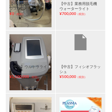
【中古】脱毛機ルネッサ
【中古】業務用脱毛機
ンスGT
ウォーターライト
¥0
¥700,000
（税別）
（税別）
【中古】ウルトラライ
【中古】フィシオフラッ
ト
シュ
¥1,100,000
¥500,000
（税別）
（税別）