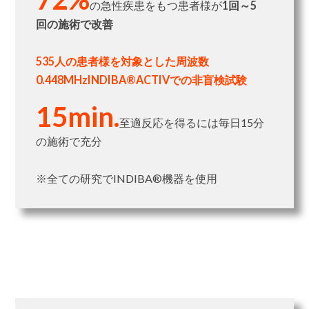
の急性疾患をもつ患者様が
1回～5
回の施術で改善
535人の患者様を対象とした周波数
0.448MHzINDIBA®ACTIVでの非盲検試験
15min.
至適反応を得るには毎日15分
の施術で充分
※全ての研究でINDIBA®機器を使用