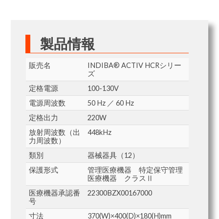
製品情報
販売名
INDIBA® ACTIV HCRシリー
ズ
定格電源
100-130V
電源周波数
50 Hz ／ 60 Hz
定格出力
220W
放射周波数（出
448kHz
力周波数）
類別
器械器具（12）
保護形式
管理医療機器 特定保守管理
医療機器 クラスⅡ
医療機器承認番
22300BZX00167000
号
寸法
370(W)×400(D)×180(H)mm