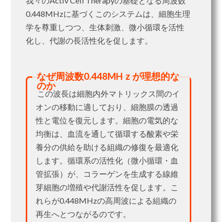
我々のActiv Cell Therapyの基礎となる周波数
0.448MHzに基づくこのシステムは、細胞生理
学を尊重しつつ、生体刺激、微小循環を活性
化し、代謝の長活性化を促します。
なぜ周波数0.448MHｚが理想的な
のか
この波長は細胞内外マトリックス間のイ
オンの移動に適しており、細胞膜の透過
性と電位を復元します。細胞の電気的な
均衡は、血流を通して循環する酸素や栄
養分の供給を助ける組織の修復を最適化
します。循環系の活性化（微小循環・血
管拡張）が、コラーゲンを生成する線維
芽細胞の増殖や代謝活性を促します。こ
れらが0.448MHzの高周波による組織の
再生へとつながるのです。