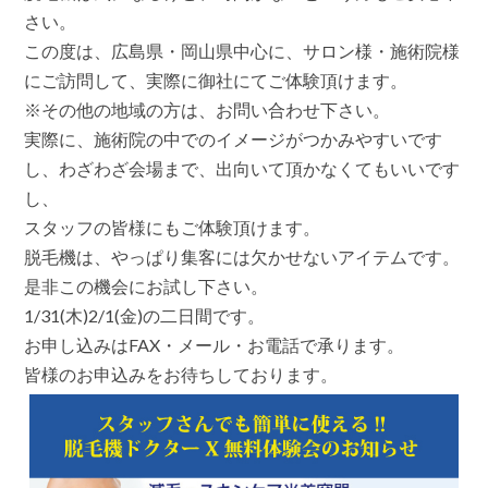
ン
さい。
ケ
この度は、広島県・岡山県中心に、サロン様・施術院様
ア
光
にご訪問して、実際に御社にてご体験頂けます。
美
容
※その他の地域の方は、お問い合わせ下さい。
機
実際に、施術院の中でのイメージがつかみやすいです
器
ド
し、わざわざ会場まで、出向いて頂かなくてもいいです
ク
し、
タ
ー
スタッフの皆様にもご体験頂けます。
X
無
脱毛機は、やっぱり集客には欠かせないアイテムです。
料
是非この機会にお試し下さい。
体
験
1/31(木)2/1(金)の二日間です。
会
お申し込みはFAX・メール・お電話で承ります。
開
催
皆様のお申込みをお待ちしております。
し
ま
す
は