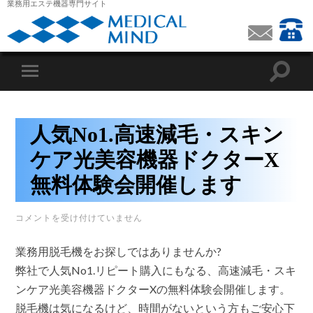
業務用エステ機器専門サイト
人気No1.高速減毛・スキン
ケア光美容機器ドクターX
無料体験会開催します
人
コメントを受け付けていません
気
NO1.
業務用脱毛機をお探しではありませんか?
高
速
弊社で人気No1.リピート購入にもなる、高速減毛・スキ
減
毛・
ンケア光美容機器ドクターXの無料体験会開催します。
ス
脱毛機は気になるけど、時間がないという方もご安心下
キ