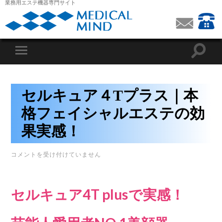
業務用エステ機器専門サイト
セルキュア４Tプラス｜本
格フェイシャルエステの効
果実感！
セ
コメントを受け付けていません
ル
キ
ュ
ア
セルキュア4T plusで実感！
４
T
プ
ラ