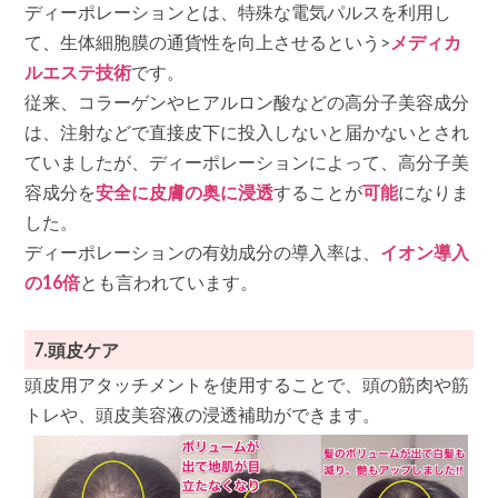
ディーポレーションとは、特殊な電気パルスを利用し
て、生体細胞膜の通貨性を向上させるという>
メディカ
ルエステ技術
です。
従来、コラーゲンやヒアルロン酸などの高分子美容成分
は、注射などで直接皮下に投入しないと届かないとされ
ていましたが、ディーポレーションによって、高分子美
容成分を
安全に皮膚の奥に浸透
することが
可能
になりま
した。
ディーポレーションの有効成分の導入率は、
イオン導入
の16倍
とも言われています。
7.頭皮ケア
頭皮用アタッチメントを使用することで、頭の筋肉や筋
トレや、頭皮美容液の浸透補助ができます。