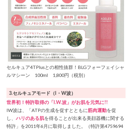
セルキュア4TPlusとの相性抜群！BLGフォーフェイシャ
ルマシーン 100ml 1,800円（税別）
3.セルキュアモード（I・W波）
世界初！特許取得の「I.W.波」がお肌を元気に!!
IW波は、「ATPの生成を促すとともに
筋肉運動
を促
し、
ハリのある肌
を得ることが出来る美顔器機に関する
特許」を2011年6月に取得しました。（特許第4759694