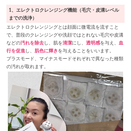
1、エレクトロクレンジング機能（毛穴・皮溝レベル
までの洗浄）
エレクトロクレンジングとは顔面に微電流を流すこと
で、普段のクレンジングや洗顔ではとれない毛穴や皮溝
などの
汚れを除去
し、肌を
清潔
にし、
透明感
を与え、
血
行を促進
し、
肌色に輝き
を与えることをいいます。
プラスモード、マイナスモードそれぞれで異なった種類
の汚れが取れます。