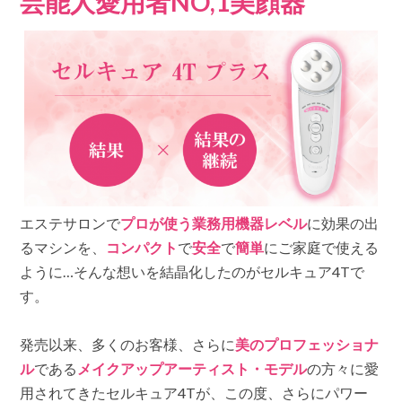
芸能人愛用者NO,1美顔器
ス
｜
本
格
フ
ェ
イ
シ
ャ
ル
エ
ス
テ
の
エステサロンで
プロが使う業務用機器レベル
に効果の出
効
果
るマシンを、
コンパクト
で
安全
で
簡単
にご家庭で使える
実
ように…そんな想いを結晶化したのがセルキュア4Tで
感！
は
す。
発売以来、多くのお客様、さらに
美のプロフェッショナ
ル
である
メイクアップアーティスト・モデル
の方々に愛
用されてきたセルキュア4Tが、この度、さらにパワー