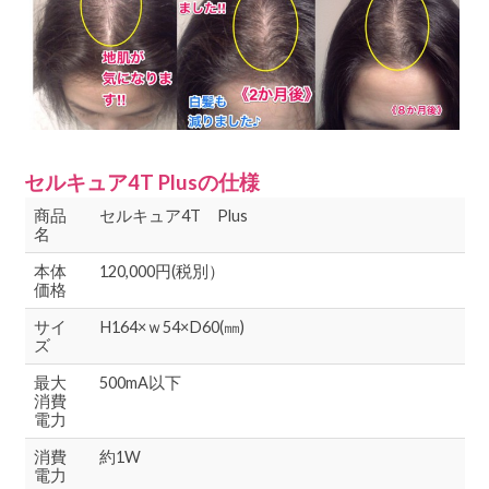
セルキュア4T Plusの仕様
商品
セルキュア4T Plus
名
本体
120,000円(税別）
価格
サイ
H164×ｗ54×D60(㎜)
ズ
最大
500mA以下
消費
電力
消費
約1W
電力