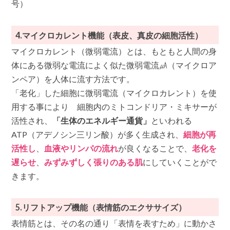
号）
4.マイクロカレント機能（表皮、真皮の細胞活性）
マイクロカレント（微弱電流）とは、もともと人間の身
体にある微弱な電流によく似た微弱電流㎂（マイクロア
ンペア）を人体に流す方法です。
「老化」した細胞に微弱電流（マイクロカレント）を使
用する事により 細胞内のミトコンドリア・ミキサーが
活性され、
「生体のエネルギー通貨」
といわれる
ATP（アデノシン三リン酸）が多く生成され、
細胞が再
活性し
、
血液やリンパの流れ
が良くなることで、
老化を
遅らせ
、
みずみずしく張りのある肌
にしていくことがで
きます。
5.リフトアップ機能（表情筋のエクササイズ）
表情筋とは、その名の通り「表情を表すため」に動かさ