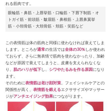
れる筋肉です。
眼輪筋・鼻筋・上唇挙筋・口輪筋・下唇下制筋・オ
トガイ筋・前頭筋・皺眉筋・鼻根筋・上唇鼻翼挙
筋・小頬骨筋・大頬骨筋・頬筋・笑筋など
この表情筋は体の筋肉と同様に使わなければ衰えてしま
します。ところが
通常
の生活では
全体の30％
しか使われ
ておらず、さらに無表情で筋肉を使わなかったり、加齢
などが原因で衰えてしまうと、皮膚を支えられなくな
り、
肌のハリが低下
し、
シワやたるみを作る原因
になり
ます。
そのために
表情筋は老け顔対策
、フェイシャルケアとの
関係性が高く、
表情筋を鍛える
エクササイズやマッサー
ジが
アンチエイジング効果
につながります。