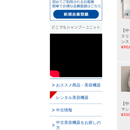
【中
スリ
ンス
¥90,
おススメ商品・美容機器
レンタル美容機器
【中
マシ
中古情報
¥550
中古美容機器をお探しの
方