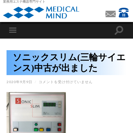
業務用エステ機器専門サイト
ソニックスリム(三輪サイエ
ンス)中古が出ました
ソ
2020年9月9日
/
コメントを受け付けていません
ニ
ッ
ク
ス
リ
ム
(三
輪
サ
イ