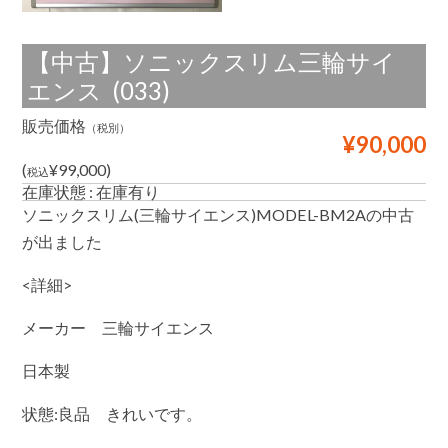
エ
ン
ス)
【中古】ソニックスリム三輪サイ
中
古
エンス (033)
が
出
販売価格
（税別）
ま
¥90,000
し
た
(
¥99,000)
税込
は
在庫状態 : 在庫有り
ソニックスリム(三輪サイエンス)MODEL-BM2Aの中古
が出ました
<詳細>
メーカー 三輪サイエンス
日本製
状態:良品 きれいです。