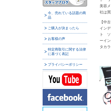
美容メ
社は買
今、売れている話題の商
品
【中古
ご購入が決まったら
インデ
ト ソ
お客様の声
ーイン
タカラ
特定商取引に関する法律
に基づく表記
プライバシーポリシー