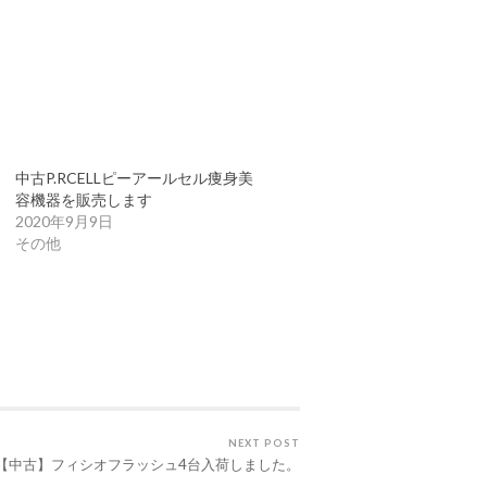
中古P.RCELLピーアールセル痩身美
容機器を販売します
2020年9月9日
その他
NEXT POST
【中古】フィシオフラッシュ4台入荷しました。