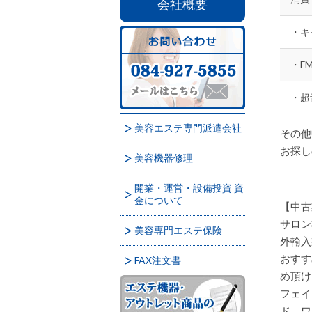
会社概要
・キ
・E
・超
美容エステ専門派遣会社
その他
お探し
美容機器修理
開業・運営・設備投資 資
金について
【中古
サロン
美容専門エステ保険
外輸入
おすす
FAX注文書
め頂け
フェイ
ド ワ