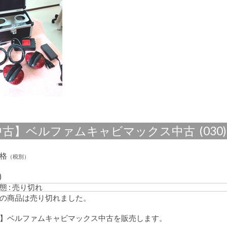
キ
ャ
ビ
マ
ッ
ク
ス
中
古
販
売
は
古】ベルファムキャビマックス中古 (030)
格
（税別）
)
態 : 売り切れ
の商品は売り切れました。
】ベルファムキャビマックス中古を販売します。