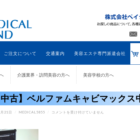
ご注文について
交通案内
美容エステ専門派遣会社
へ
介護業界・訪問美容の方へ
美容学校の方へ
【中古】ベルファムキャビマックス
【中
8月21日
/
MEDICAL5855
/
コメントを受け付けていません
古】
ベ
ル
フ
ァ
ム