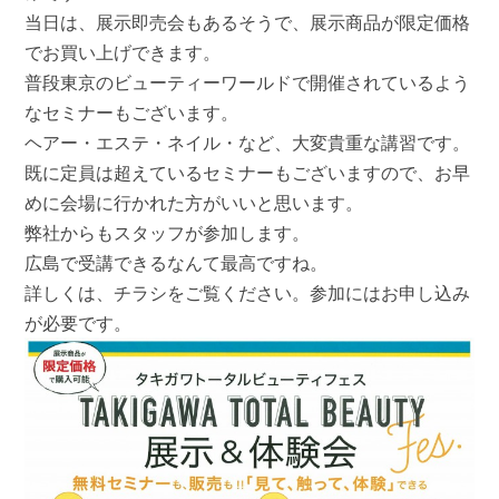
ュ
当日は、展示即売会もあるそうで、展示商品が限定価格
ー
でお買い上げできます。
テ
ィ
普段東京のビューティーワールドで開催されているよう
フ
なセミナーもございます。
ェ
ス
ヘアー・エステ・ネイル・など、大変貴重な講習です。
が
10
既に定員は超えているセミナーもございますので、お早
月
めに会場に行かれた方がいいと思います。
22
日
弊社からもスタッフが参加します。
(月)
広
広島で受講できるなんて最高ですね。
島
詳しくは、チラシをご覧ください。参加にはお申し込み
で
開
が必要です。
催
さ
れ
ま
す!!
は