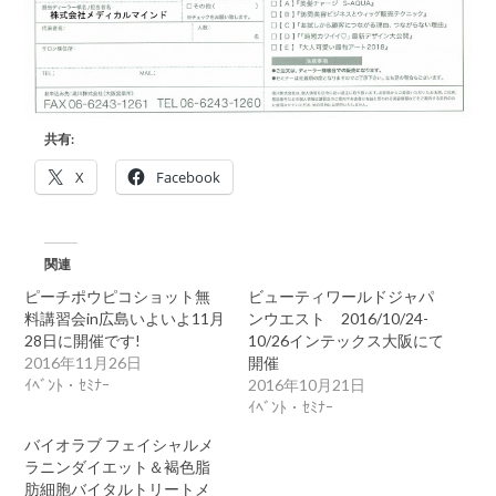
共有:
X
Facebook
関連
ピーチポウピコショット無
ビューティワールドジャパ
料講習会in広島いよいよ11月
ンウエスト 2016/10/24-
28日に開催です!
10/26インテックス大阪にて
2016年11月26日
開催
ｲﾍﾞﾝﾄ・ｾﾐﾅｰ
2016年10月21日
ｲﾍﾞﾝﾄ・ｾﾐﾅｰ
バイオラブ フェイシャルメ
ラニンダイエット＆褐色脂
肪細胞バイタルトリートメ