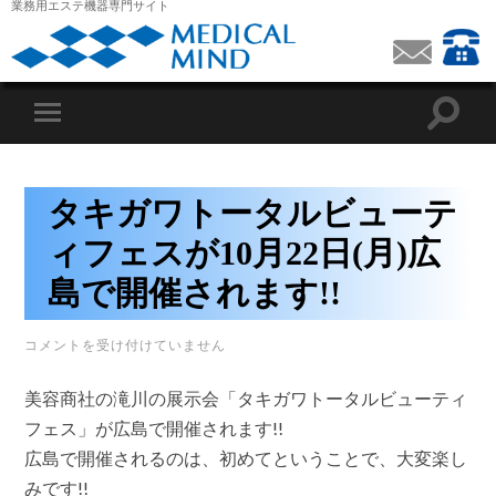
業務用エステ機器専門サイト
タキガワトータルビューテ
ィフェスが10月22日(月)広
島で開催されます!!
タ
コメントを受け付けていません
キ
ガ
美容商社の滝川の展示会「タキガワトータルビューティ
ワ
ト
フェス」が広島で開催されます!!
ー
広島で開催されるのは、初めてということで、大変楽し
タ
ル
みです!!
ビ