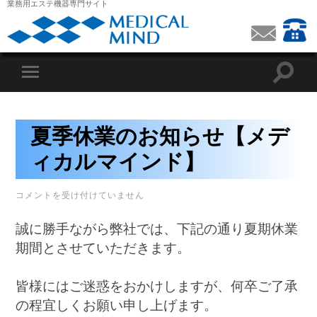
業務用エステ機器専門サイト
夏季休業のお知らせ【メデ
ィカルマインド】
夏
コメントを受け付けていません
季
休
誠に勝手ながら弊社では、下記の通り夏期休業
業
の
期間とさせていただきます。
お
知
ら
皆様にはご迷惑をおかけしますが、何卒ご了承
せ
【メ
の程宜しくお願い申し上げます。
デ