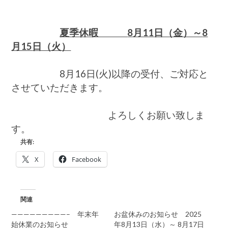
ィ
カ
ル
夏季休暇
8
月11
日（金）～
8
マ
イ
月15
日（火）
ン
ド】
は
8月16日(火)以降の受付、ご対応と
させていただきます。
よろしくお願い致しま
す。
共有:
X
Facebook
関連
—————————– 年末年
お盆休みのお知らせ 2025
始休業のお知らせ
年8月13日（水）～ 8月17日