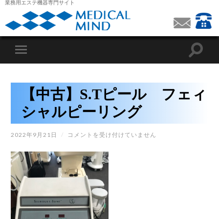
業務用エステ機器専門サイト
【中古】S.Tピール フェィ
シャルピーリング
【中
2022年9月21日
/
コメントを受け付けていません
古】
S.T
ピ
ー
ル
フ
ェ
ィ
シ
ャ