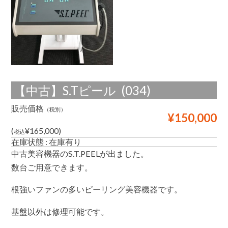
ル
ピ
ー
リ
ン
グ
は
【中古】S.Tピール (034)
販売価格
（税別）
¥150,000
(
¥165,000)
税込
在庫状態 : 在庫有り
中古美容機器のS.T.PEELが出ました。
数台ご用意できます。
根強いファンの多いピーリング美容機器です。
基盤以外は修理可能です。