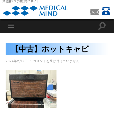
業務用エステ機器専門サイト
【中古】ホットキャビ
【中
2024年2月5日
/
コメントを受け付けていません
古】
ホ
ッ
ト
キ
ャ
ビ
は