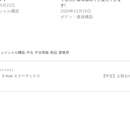
年9月21日
す!
シャル機器
2020年11月19日
ボディ・痩身機器
フェイシャル機器
,
中古
,
中古情報
,
商品
,
業務用
US POST
3-max スリーマックス
【中古】人気セル