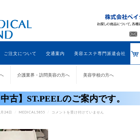
ご注文について
交通案内
美容エステ専門派遣会社
へ
介護業界・訪問美容の方へ
美容学校の方へ
中古】ST.PEELのご案内です。
【中
9月24日
/
MEDICAL5855
/
コメントを受け付けていません
古】
ST.PEEL
の
ご
案
内