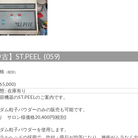
で
す。
は
古】ST.PEEL (059)
格
（税別）
65,000)
態 : 在庫有り
容機器のST.PEELのご案内です。
ダム粒子パウダーのみの販売も可能です。
り サロン様価格20,400円(税別)
ダム粒子パウダーを使用します。
ラルヘッドの採用で、吹付・吸引が均等になり、施術がムラなく