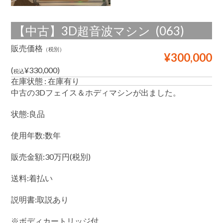
マ
シ
ン
【中古】3D超音波マシン (063)
は
販売価格
（税別）
¥300,000
(
¥330,000)
税込
在庫状態 : 在庫有り
中古の3Dフェイス＆ホディマシンが出ました。
状態:良品
使用年数:数年
販売金額:30万円(税別)
送料:着払い
説明書:取説あり
※ボディカートリッジ付