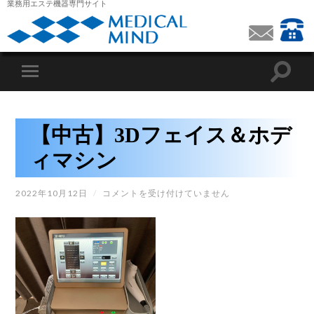
業務用エステ機器専門サイト
【中古】3Dフェイス＆ホデ
ィマシン
【中
2022年10月12日
/
コメントを受け付けていません
古】
3D
フ
ェ
イ
ス
＆
ホ
デ
ィ