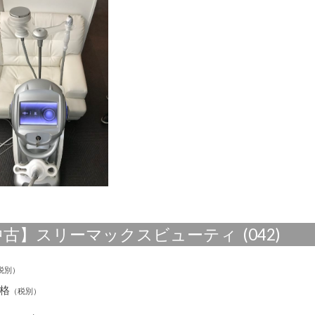
ー
マ
ッ
ク
ス
ビ
ュ
ー
テ
ィ
エ
ス
テ
痩
身
用
業
務
用
美
容
機
古】スリーマックスビューティ (042)
器
は
税別）
格
（税別）