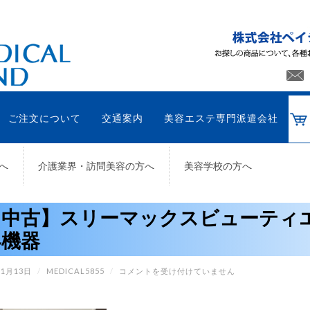
ご注文について
交通案内
美容エステ専門派遣会社
へ
介護業界・訪問美容の方へ
美容学校の方へ
【中古】スリーマックスビューティ
容機器
【中
11月13日
/
MEDICAL5855
/
コメントを受け付けていません
古】
ス
リ