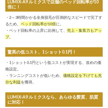
LUMIX-A9 ルミクスで店舗のベッド回転率が10
倍に！
・2～3時間かかる全身脱毛が圧倒的なスピードで完了す
るため、
ベッド回転率が10倍
に。
・ベッド回転率の上昇に比例して、
売上・集客力もアッ
プ
。
驚異の低コスト、1ショット0.1円！
・1ショット0.1円という低コストが実現する、攻めの価
格設定。
・ランニングコストが低いため、
価格設定を下げても充
分な利益
を獲得。
LUMIX-A9 ルミクスなら、あらゆる髪質、肌質
に対応！