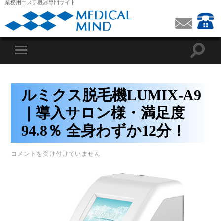
業務用エステ機器専門サイト
ルミクス脱毛機LUMIX-A9
｜導入サロン様・満足度
94.8％ 全身わずか12分！
ル
コメントを受け付けていません
ミ
ク
ス
脱
毛
機
LUMIX-
A9