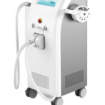
｜
導
入
サ
ロ
ン
様・
満
足
度
94.8％
全
身
わ
ず
か
12
分！
は