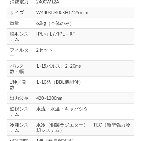
消費電力
2400W12A
サイズ
W440×D400×H1.125ｍｍ
重量
63kg（本体のみ）
脱毛シス
IPLおよびIPL＋RF
テム
フィルタ
2セット
ー
パルス
1~15パルス、2~20ms
数・幅
1秒／発
1~10発（BBL機能付）
数
出力波長
420~1200nm
監視シス
水流・水温・キャパシタ
テム
冷却シス
水冷（銅製ラジエター）、TEC（新型強力冷
テム
却システム）
保証期間
1年（延長保証可）