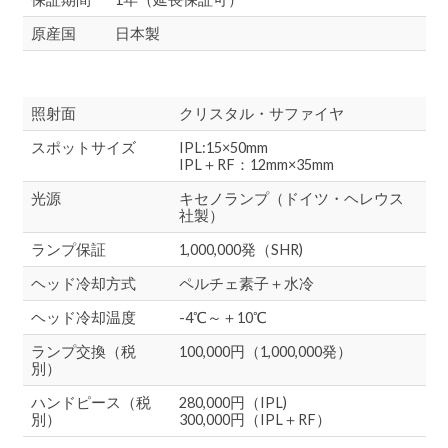
原産国
日本製
照射面
クリスタル・サファイヤ
スポットサイズ
IPL:15×50mm
IPL＋RF：12mm×35mm
光源
キセノランプ（ドイツ・ヘレウス
社製）
ランプ保証
1,000,000発（SHR)
ヘッド冷却方式
ペルチェ素子＋水冷
ヘッド冷却温度
-4℃～＋10℃
ランプ交換（税
100,000円（1,000,000発）
別）
ハンドピース（税
280,000円（IPL)
別）
300,000円（IPL＋RF）