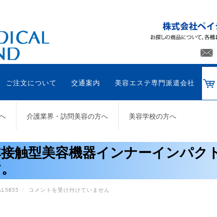
ご注文について
交通案内
美容エステ専門派遣会社
へ
介護業界・訪問美容の方へ
美容学校の方へ
非接触型美容機器インナーインパク
す。
非
L5855
/
コメントを受け付けていません
接
触
型