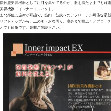
美
接触型美容機器として注目を集めてるのが、服を着たままでも施
容
機
美容機器「インナーインパクト」
器
まな部位に施術が可能で、筋肉・筋膜へのアプローチが可能な最
イ
ン
リフトアップから、二の腕・お腹周り、痩身まで幅広くアプロー
ナ
ー
とても簡単です。是非ご体験下さい。
イ
ン
パ
ク
ト
が
注
目
を
集
め
て
い
ま
す。
は