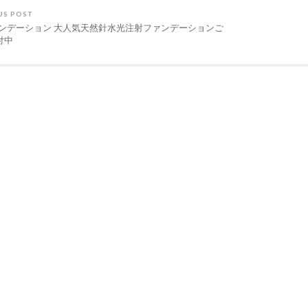
US POST
ァンデーション 大人気天然針水光注射ファンデーションご
付中