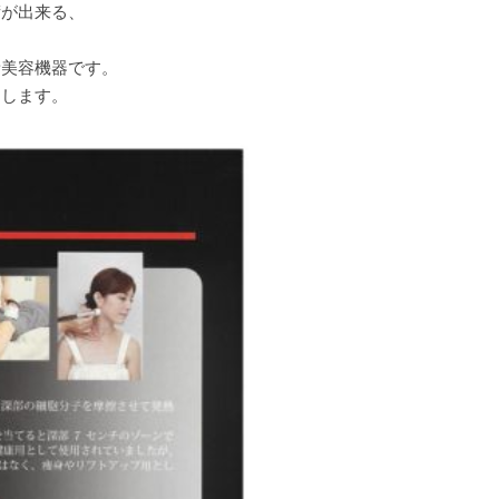
術が出来る、
新美容機器です。
チします。