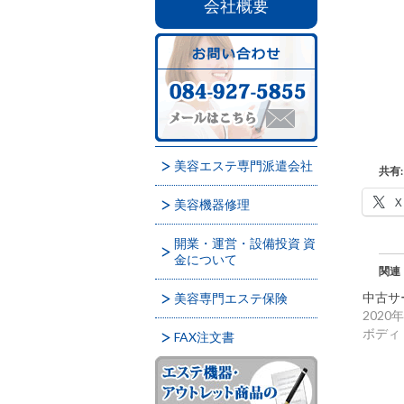
会社概要
美容エステ専門派遣会社
共有:
X
美容機器修理
開業・運営・設備投資 資
金について
関連
中古サ
美容専門エステ保険
2020
ボディ
FAX注文書