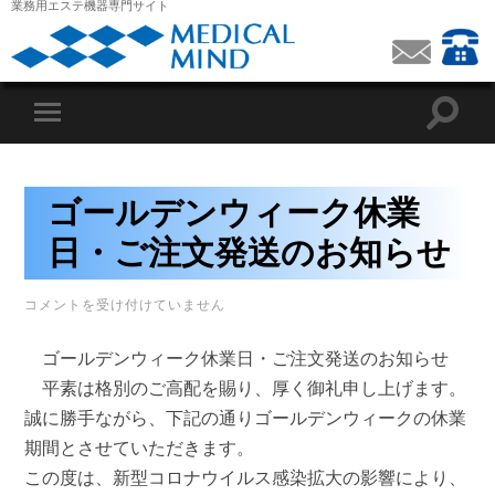
業務用エステ機器専門サイト
ゴールデンウィーク休業
日・ご注文発送のお知らせ
ゴ
コメントを受け付けていません
ー
ル
ゴールデンウィーク休業日・ご注文発送のお知らせ
デ
ン
平素は格別のご高配を賜り、厚く御礼申し上げます。
ウ
誠に勝手ながら、下記の通りゴールデンウィークの休業
ィ
ー
期間とさせていただきます。
ク
休
この度は、新型コロナウイルス感染拡大の影響により、
業