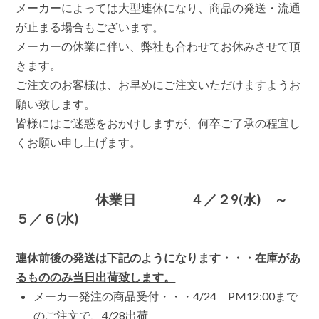
メーカーによっては大型連休になり、商品の発送・流通
日・
ご
が止まる場合もございます。
注
メーカーの休業に伴い、弊社も合わせてお休みさせて頂
文
発
きます。
送
の
ご注文のお客様は、お早めにご注文いただけますようお
お
願い致します。
知
ら
皆様にはご迷惑をおかけしますが、何卒ご了承の程宜し
せ
くお願い申し上げます。
は
休業日 ４／２9
(水
)
～
５／６
(水
)
連休前後の発送は下記のようになります・・・在庫があ
るもののみ当日出荷致します。
メーカー発注の商品受付・・・4/24 PM12:00まで
のご注文で、4/28出荷