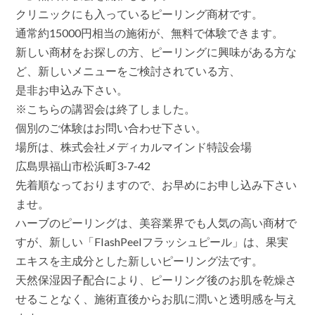
新
クリニックにも入っているピーリング商材です。
商
通常約15000円相当の施術が、無料で体験できます。
材
「FLASHPEEL
新しい商材をお探しの方、ピーリングに興味がある方な
フ
ど、新しいメニューをご検討されている方、
ラ
ッ
是非お申込み下さい。
シ
ュ
※こちらの講習会は終了しました。
ピ
個別のご体験はお問い合わせ下さい。
ー
ル」
場所は、株式会社メディカルマインド特設会場
は
広島県福山市松浜町3-7-42
先着順なっておりますので、お早めにお申し込み下さい
ませ。
ハーブのピーリングは、美容業界でも人気の高い商材で
すが、新しい「FlashPeelフラッシュピール」は、果実
エキスを主成分とした新しいピーリング法です。
天然保湿因子配合により、ピーリング後のお肌を乾燥さ
せることなく、施術直後からお肌に潤いと透明感を与え