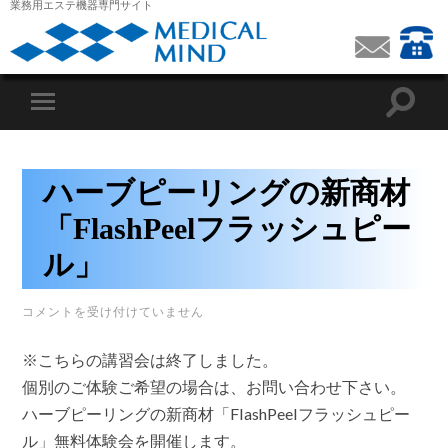
業務用エステ機器専門サイト
ハーブピーリングの新商材
「FlashPeelフラッシュピー
ル」
ハ
コメントを受け付けていません
ー
ブ
※こちらの講習会は終了しました。
ピ
ー
個別のご体験ご希望の場合は、お問い合わせ下さい。
リ
ハーブピーリングの新商材「FlashPeelフラッシュピー
ン
グ
ル」無料体験会を開催します。
の