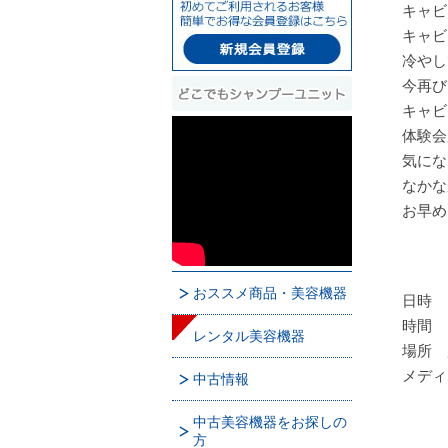
キャビ
キャビ
冷やし
今再び
キャビ
体験会
気にな
なかな
お早め
おススメ商品・美容機器
日時 
時間 1
レンタル美容機器
場所 
メディ
中古情報
中古美容機器をお探しの
方