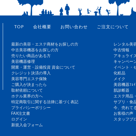
TOP
会社概要
お問い合わせ
ご注文について
最新の美容・エステ商材をお探しの方
レンタル美
中古美容機器をお探しの方
中古情報
売りたい商品がある方
アキュライ
美容機器修理
キャンペー
開業・運営・設備投資 資金について
イベント・
クレジット決済の導入
化粧品
美容専門エステ保険
メイク
ご購入が決まったら
美容機器ﾌｪｲ
取材依頼について
肌診断器
ホテル業界の方へ
エステ用品
特定商取引に関する法律に基づく表記
サプリ・食
プライバシーポリシー
今、売れて
FAX注文書
お客様の声
ログイン
スタッフブ
新規入会フォーム