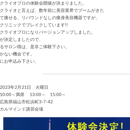
ク
クライオプロの体験会開催が決まりました。
で
大
クライオと言えば、数年前に美容業界でブームがきた
ブ
て痩せる、リバウンドなしの痩身美容機器ですが、
レ
イ
クリニックでブレイクしています!!
ク
中
クライオプロになりバージョンアップしました。
の
が決定しましたので、
美
容
るサロン様は、是非ご体験下さい。
機
器
かない機会です。
「キ
にお申込み下さい。
ャ
ビ
ク
ラ
イ
オ
2023年2月21日 火曜日
プ
ロ」
0:00～満席 13:00～ 15:00～
無
広島県福山市松浜町3-7-42
料
体
カルマインド講習会場
験
会
募
集
中!!