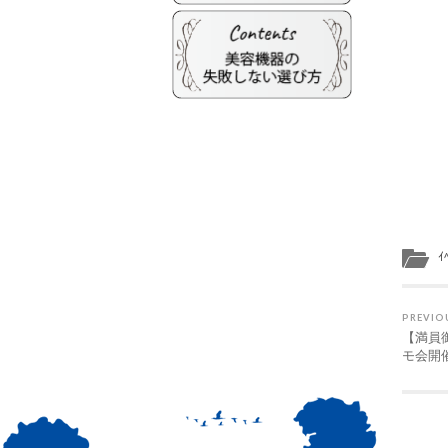
ｲ
PREVIO
【満員
モ会開催