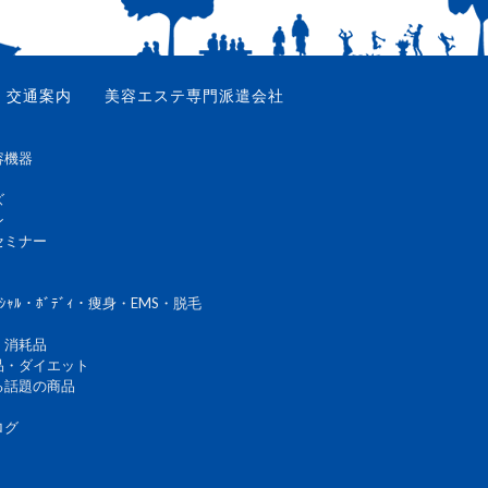
交通案内
美容エステ専門派遣会社
容機器
ズ
ン
セミナー
ｼｬﾙ・ﾎﾞﾃﾞｨ・痩身・EMS・脱毛
・消耗品
品・ダイエット
る話題の商品
ログ