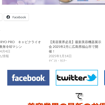
Facebook
 CRYO PRO キャビクライオ
【美容業界必見】最新美容機器展示
痩身冷却マシン
会 2025年2月に広島県福山市で開
年4月4日
催！
ち情報
2025年1月14日
ｲﾍﾞﾝﾄ・ｾﾐﾅｰ