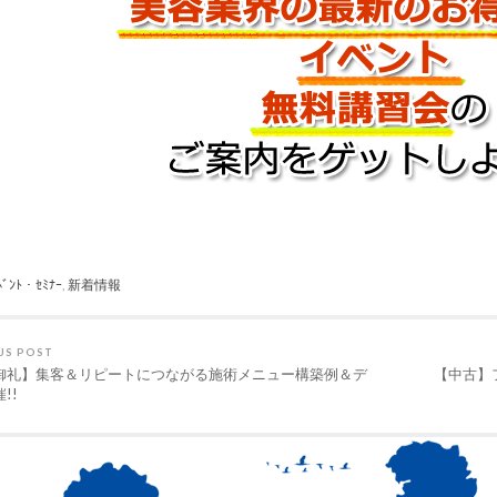
ﾍﾞﾝﾄ・ｾﾐﾅｰ
,
新着情報
US POST
御礼】集客＆リピートにつながる施術メニュー構築例＆デ
【中古】
!!