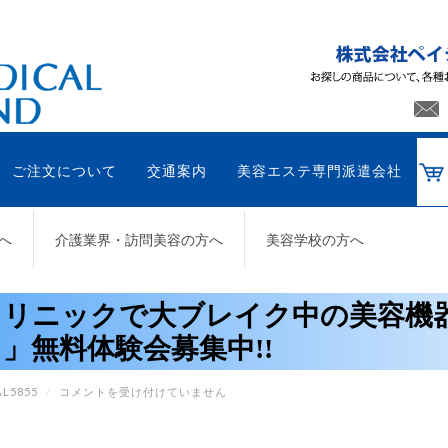
ご注文について
交通案内
美容エステ専門派遣会社
へ
介護業界・訪問美容の方へ
美容学校の方へ
クリニックで大ブレイク中の美容機
」無料体験会募集中!!
ク
L5855
/
コメントを受け付けていません
リ
ニ
ッ