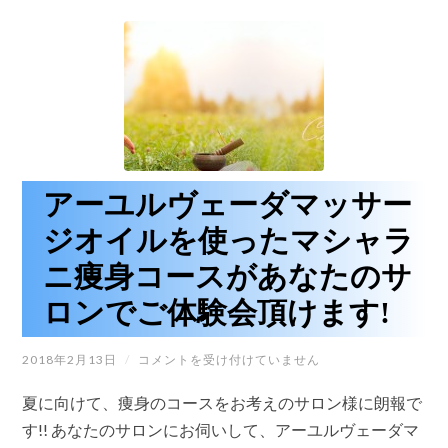
月
22
日
(月)
広
島
で
開
催
さ
れ
アーユルヴェーダマッサー
ま
す!!
ジオイルを使ったマシャラ
は
ニ痩身コースがあなたのサ
ロンでご体験会頂けます!
ア
2018年2月13日
/
コメントを受け付けていません
ー
ユ
夏に向けて、痩身のコースをお考えのサロン様に朗報で
ル
ヴ
す!! あなたのサロンにお伺いして、アーユルヴェーダマ
ェ