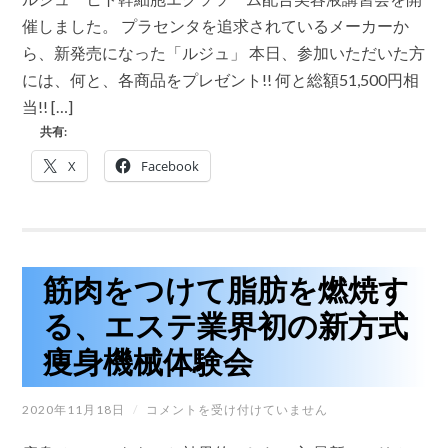
ヒ
ト
催しました。 プラセンタを追求されているメーカーか
幹
ら、新発売になった「ルジュ」 本日、参加いただいた方
細
胞
には、何と、各商品をプレゼント!! 何と総額51,500円相
エ
当!! […]
ク
ソ
共有:
ソ
ー
X
Facebook
ム
配
合
美
容
液
講
筋肉をつけて脂肪を燃焼す
習
会
る、エステ業界初の新方式
を
開
痩身機械体験会
催
し
ま
筋
2020年11月18日
/
コメントを受け付けていません
し
肉
た。
を
は