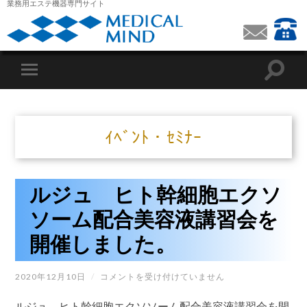
業務用エステ機器専門サイト
ｲﾍﾞﾝﾄ・ｾﾐﾅｰ
ルジュ ヒト幹細胞エクソ
ソーム配合美容液講習会を
開催しました。
ル
2020年12月10日
/
コメントを受け付けていません
ジ
ュ
ルジュ ヒト幹細胞エクソソーム配合美容液講習会を開