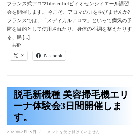
オ
会
フランス式アロマbiosentielビィオセンシィエール講習
セ
は
ン
会を開催します。 今こそ、アロマの力を学びませんか?
シ
フランスでは、「メディカルアロマ」といって病気の予
ィ
エ
防を目的として使用されたり、身体の不調を整えたりす
ー
る、民 […]
ル
フ
共有:
ラ
ン
X
Facebook
ス
式
ド
ク
タ
ー
ズ
脱毛新機種 美容掃毛機エリ
ア
ロ
ーナ体験会3日間開催しま
マ
テ
す。
ラ
ピ
ー
脱
2020年2月19日
/
コメントを受け付けていません
勉
毛
強