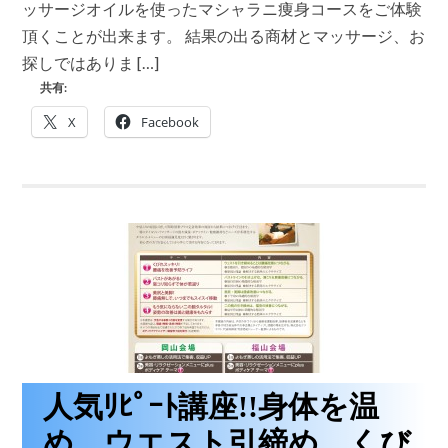
ッサージオイルを使ったマシャラニ痩身コースをご体験
ー
ダ
頂くことが出来ます。 結果の出る商材とマッサージ、お
マ
探しではありま […]
ッ
サ
共有:
ー
ジ
X
Facebook
オ
イ
ル
を
使
っ
た
マ
シ
ャ
ラ
ニ
痩
身
コ
ー
人気ﾘﾋﾟｰﾄ講座!!身体を温
ス
が
め、ウエスト引締め、くび
あ