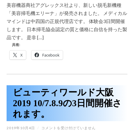
新
会
美容機器商社アグレックス社より、新しい脱毛新機種
機
は
種
「美容掃毛機エリーナ」が発売されました。 メディカル
美
マインドは中四国の正規代理店です。 体験会3日間開催
容
掃
します。 日本掃毛協会認定の質と価格に自信を持った製
毛
品です。 是非 […]
機
エ
共有:
リ
ー
X
Facebook
ナ
体
験
会
3
日
間
ビューティワールド大阪
開
催
2019 10/7.8.9の3日間開催さ
し
ま
れます。
す。
は
ビ
2019年10月4日
/
コメントを受け付けていません
ュ