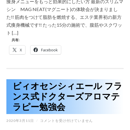
痩身メニューをもっと効果的にしたい方 最新のスリムマ
つ
け
シン MAG NEAT(マグニート)の体験会が決まりまし
て
た!! 筋肉をつけて脂肪を燃焼する、エステ業界初の新方
脂
肪
式痩身機械です!! たった15分の施術で、腹筋やスクワッ
を
ト […]
燃
焼
共有:
す
る、
X
Facebook
エ
ス
テ
業
界
初
の
ビィオセンシィエール フラ
新
方
ンス式ドクターズアロマテ
式
痩
ラピー勉強会
身
機
械
ビ
2020年3月11日
/
コメントを受け付けていません
体
ィ
験