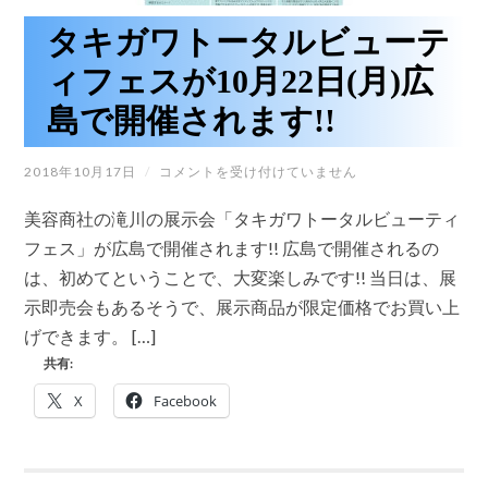
い。
タキガワトータルビューテ
は
ィフェスが10月22日(月)広
島で開催されます!!
タ
2018年10月17日
/
コメントを受け付けていません
キ
ガ
美容商社の滝川の展示会「タキガワトータルビューティ
ワ
ト
フェス」が広島で開催されます!! 広島で開催されるの
ー
は、初めてということで、大変楽しみです!! 当日は、展
タ
ル
示即売会もあるそうで、展示商品が限定価格でお買い上
ビ
げできます。 […]
ュ
ー
共有:
テ
ィ
X
Facebook
フ
ェ
ス
が
10