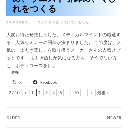
な
れをつくる
た
の
サ
ロ
人
2018年2月2日
/
コメントを受け付けていません
ン
気
で
ﾘ
大変お待たせ致しました、メディカルマインドの厳選す
ﾋﾟ
ご
ｰ
体
る、人気セミナーの開催が決まりました。 この度は、人
ﾄ
験
講
気の「よもぎ蒸し」を取り扱うメーカーさんの人気メゾ
会
座!!
頂
ットです。 よもぎ蒸しが気になる方も、そうでない方
身
け
体
も、ボディコースを […]
ま
を
す!
共有:
温
は
め、
X
Facebook
ウ
エ
2 / 10
«
1
2
3
4
5
...
10
...
»
最後 »
ス
ト
引
締
め、
く
OLDER
NEWER
び
れ