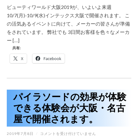
ー
ビューティワールド大阪2019が、いよいよ来週
テ
ィ
10/7(月)-10/9(水)インテックス大阪で開催されます。 こ
ワ
の活気あるイベントに向けて、メーカーの皆さんが準備
ー
ル
をされています。 弊社でも 3日間お客様を色々なメーカ
ド
ー […]
大
阪
共有:
2019
10/7.8.9
X
Facebook
の
3
日
間
開
催
さ
パイラソードの効果が体験
れ
ま
できる体験会が大阪・名古
す。
は
屋で開催されます。
パ
2019年7月8日
/
コメントを受け付けていません