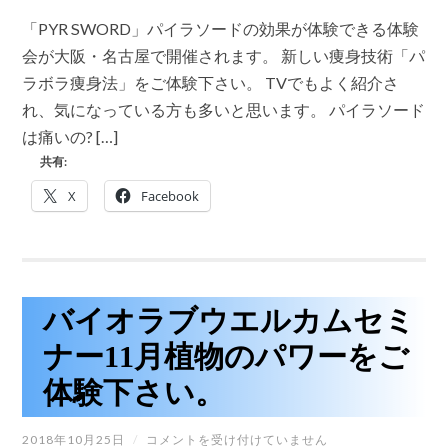
イ
ラ
「PYR SWORD」パイラソードの効果が体験できる体験
ソ
ー
会が大阪・名古屋で開催されます。 新しい痩身技術「パ
ド
ラボラ痩身法」をご体験下さい。 TVでもよく紹介さ
の
効
れ、気になっている方も多いと思います。 パイラソード
果
は痛いの? […]
が
体
共有:
験
で
X
Facebook
き
る
体
験
会
が
大
バイオラブウエルカムセミ
阪・
名
ナー11月植物のパワーをご
古
屋
体験下さい。
で
開
催
バ
2018年10月25日
/
コメントを受け付けていません
さ