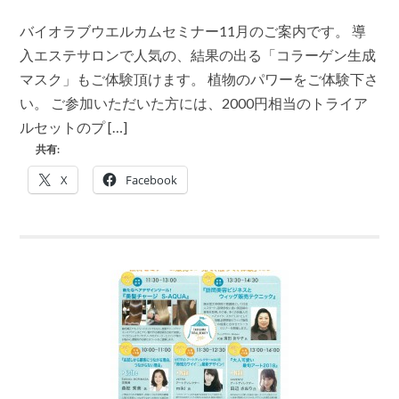
イ
れ
オ
ま
バイオラブウエルカムセミナー11月のご案内です。 導
ラ
す。
ブ
入エステサロンで人気の、結果の出る「コラーゲン生成
は
ウ
マスク」もご体験頂けます。 植物のパワーをご体験下さ
エ
ル
い。 ご参加いただいた方には、2000円相当のトライア
カ
ルセットのプ […]
ム
セ
共有:
ミ
ナ
X
Facebook
ー
11
月
植
物
の
パ
ワ
ー
を
ご
体
験
下
さ