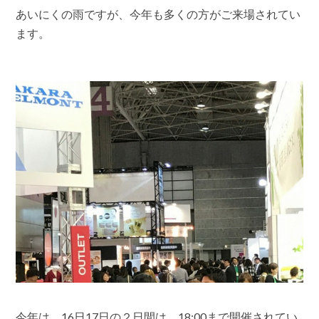
ド
あいにくの雨ですが、今年も多くの方がご来場されてい
ジ
ます。
ャ
パ
ン
ウ
エ
ス
ト
大
阪
に
来
て
い
ま
す
は
今年は、16日17日の２日間は、18:00まで開催されてい