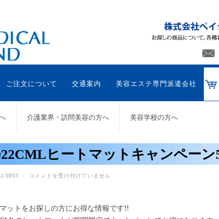
ご注文について
交通案内
美容エステ専門派遣会社
へ
介護業界・訪問美容の方へ
美容学校の方へ
022CMLヒートマットキャンペーン
2022CML
L5855
/
コメントを受け付けていません
ヒ
ー
ト
マ
マットをお探しの方にお得な情報です!!
ッ
ト