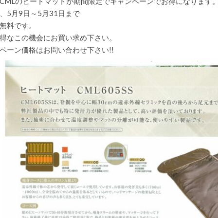
CMLのヒートマットが期間限定でキャンペーンでお得になります
キ
、5月9日～5月31日まで
ャ
ン
無料です。
ペ
ー
得なこの機会にお買い求め下さい。
ン
ペーン価格はお問い合わせ下さい!!
5
月
末
ま
で
は