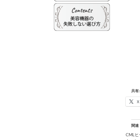
共有:
X
関連
CML