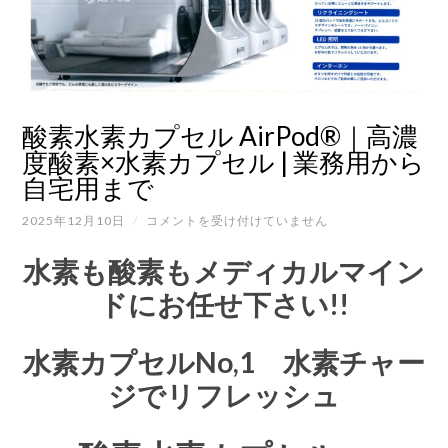
酸素水素カプセル AirPod®｜高濃
度酸素×水素カプセル | 業務用から
自宅用まで
酸
2025年12月10日
/
コメントを受け付けていません
素
水
水素も酸素もメディカルマイン
素
カ
ドにお任せ下さい!!
プ
セ
ル
水素カプセルNo,1 水素チャー
AIRPOD®
｜
ジでリフレッシュ
高
濃
度
酸