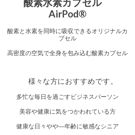
酸素水素カプセル
素
×
AirPod®
水
素
カ
プ
酸素と水素を同時に吸収できるオリジナルカ
セ
プセル
ル
|
業
高密度の空気で全身を包み込む酸素カプセル
務
用
か
ら
自
宅
様々な方におすすめです。
用
ま
で
多忙な毎日を過ごすビジネスパーソン
は
美容や健康に気をつかわれている方
健康な日々やや―年齢に敏感なシニア