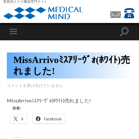
業務用エステ機器専門サイト
MissArrivoﾐｽｱﾘｰｳﾞｫ(ﾎﾜｲﾄ)売
れました!
MISSARRIVO
コメントを受け付けていません
ﾐ
ｽ
ｱ
MissArrivoﾐｽｱﾘｰｳﾞｫ(ﾎﾜｲﾄ)売れました!
ﾘ
共有:
ｰ
ｳﾞ
ｫ
X
Facebook
(ﾎ
ﾜ
ｲ
ﾄ)