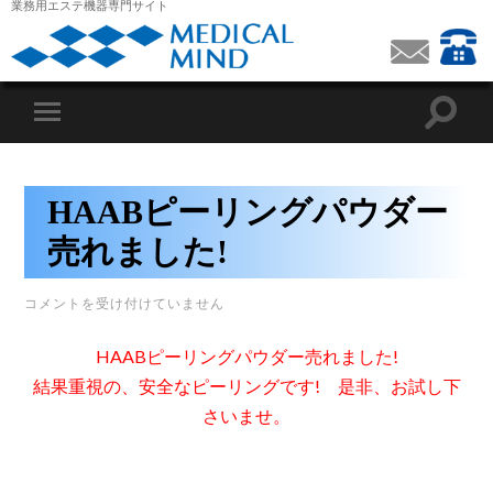
業務用エステ機器専門サイト
HAABピーリングパウダー
売れました!
HAAB
コメントを受け付けていません
ピ
ー
HAABピーリングパウダー売れました!
リ
ン
結果重視の、安全なピーリングです! 是非、お試し下
グ
パ
さいませ。
ウ
ダ
ー
売