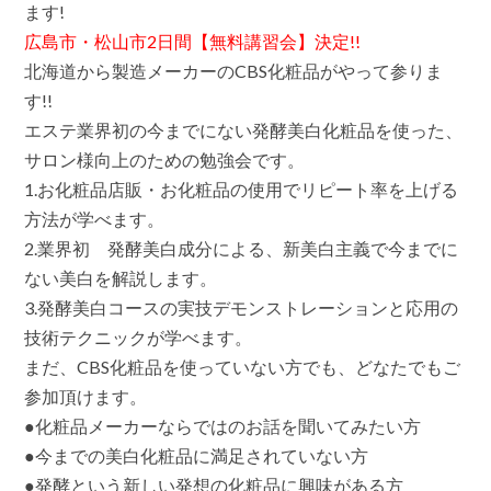
エ
ます!
ス
テ
広島市・松山市2日間【無料講習会】決定!!
業
北海道から製造メーカーのCBS化粧品がやって参りま
務
用
す!!
化
エステ業界初の今までにない発酵美白化粧品を使った、
粧
品
サロン様向上のための勉強会です。
も
充
1.お化粧品店販・お化粧品の使用でリピート率を上げる
実
方法が学べます。
の
製
2.業界初 発酵美白成分による、新美白主義で今までに
造
ない美白を解説します。
メ
ー
3.発酵美白コースの実技デモンストレーションと応用の
カ
技術テクニックが学べます。
ー
の
まだ、CBS化粧品を使っていない方でも、どなたでもご
ノ
ウ
参加頂けます。
ハ
●化粧品メーカーならではのお話を聞いてみたい方
ウ
を
●今までの美白化粧品に満足されていない方
お
●発酵という新しい発想の化粧品に興味がある方
伝