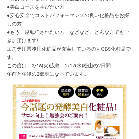
え
●美白コースを学びたい方
し
ま
●安心安全でコストパフォーマンスの良い化粧品をお探
す!
しの方
広
島
●もう一度勉強されたい方 などなど、どんな方でもご
市・
参加頂けます!
松
山
エステ用業務用化粧品が充実しているのもCBS化粧品で
市
2
す。
日
この度は、2/16(火)広島 2/17(水)松山の2日間
間
【無
午前と午後の2部制になっています。
料
講
習
会】
は