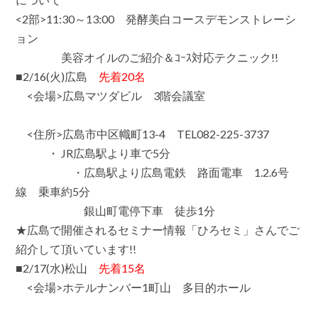
<2部>11:30～13:00 発酵美白コースデモンストレーシ
ョン
美容オイルのご紹介＆ｺｰｽ対応テクニック!!
■2/16(火)広島
先着20名
<会場>広島マツダビル 3階会議室
<住所>広島市中区幟町13-4 TEL082-225-3737
・ JR広島駅より車で5分
・広島駅より広島電鉄 路面電車 1.2.6号
線 乗車約5分
銀山町電停下車 徒歩1分
★
広島で開催されるセミナー情報「ひろセミ」
さんでご
紹介して頂いています!!
■2/17(水)松山
先着15名
<会場>ホテルナンバー1町山 多目的ホール