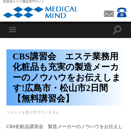
業務用エステ機器専門サイト
CBS講習会 エステ業務用
化粧品も充実の製造メーカ
ーのノウハウをお伝えしま
す!広島市・松山市2日間
【無料講習会】
CBS
コメントを受け付けていません
講
習
CBS化粧品講習会 製造メーカーのノウハウをお伝えし
会