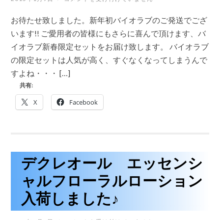
中
愛
か
用
ら
お待たせ致しました。新年初バイオラブのご発送でござ
者
健
様
います!! ご愛用者の皆様にもさらに喜んで頂けます、バ
康
に
に
イオラブ新春限定セットをお届け致します。 バイオラブ
さ
も!
ら
の限定セットは人気が高く、すぐなくなってしまうんで
マ
に
ナ
すよね・・・ […]
喜
酵
ば
素
共有:
れ
入
る、
荷
X
Facebook
バ
し
イ
ま
オ
し
ラ
た
ブ
♪
新
は
春
デクレオール エッセンシ
限
定
ャルフローラルローション
セ
ッ
入荷しました♪
ト
の
お