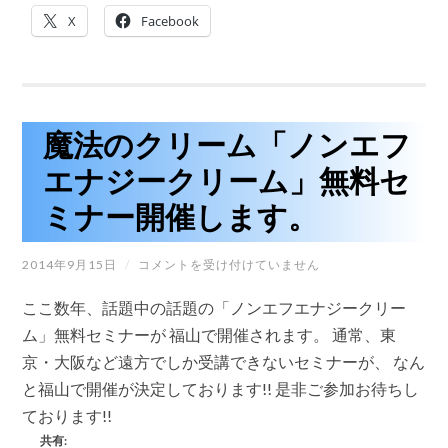
と
X
Facebook
喜
ば
れ
て
い
る
「ト
魔法のクリーム「ノンエフ
リ
プ
エナジークリーム」無料セ
ル
エ
ミナー開催します。
ッ
ク
ス
魔
2014年9月15日
/
コメントを受け付けていません
ワ
法
ッ
の
ク
ここ数年、話題中の話題の「ノンエフエナジークリー
ク
ス
リ
ム」無料セミナーが 福山で開催されます。 通常、東
脱
ー
毛」
京・大阪など遠方でしか受講できないセミナーが、 なん
ム
が
「ノ
と福山で開催が決定しております!! 是非ご参加お待ちし
無
ン
料
ております!!
エ
で
フ
体
共有: