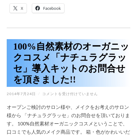
エ
験
ナ
で
X
Facebook
ジ
き
ー
ま
ク
す!!
リ
は
ー
ム」
無
100%自然素材のオーガニッ
料
セ
クコスメ「ナチュラグラッ
ミ
ナ
セ」導入キットのお問合せ
ー
開
を頂きました!!
催
し
ま
100%
2014年7月24日
/
コメントを受け付けていません
す。
自
は
然
オープンご検討のサロン様や、メイクをお考えのサロン
素
材
様から 「ナチュラグラッセ」のお問合せを頂いておりま
の
す。 100%自然素材オーガニックコスメということで、
オ
ー
口コミでも人気のメイク商品です。 箱・色がかわいいだ
ガ