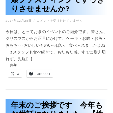
し
りさせませんか?
た
♪
は
【無
2014年12月26日
/
コメントを受け付けていません
料
説
今日は、とっておきのイベントのご紹介です。 皆さん、
明
会
クリスマスからお正月にかけて、ケーキ・お肉・お魚・
10
おもち･･･おいしいものいっぱい、 食べられましたよね
名
様】
ー!! スタッフも食べ続きで、もたもた感、すでに耐え切
ク
れず、先駆 […]
リ
ス
共有:
マ
ス
X
Facebook
＆
お
正
月
で
蓄
積
年末のご挨拶です 今年も
さ
れ