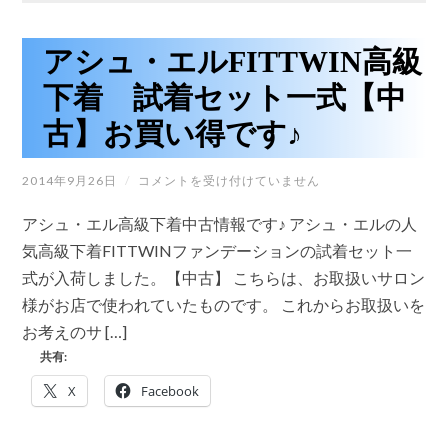
ん
か?
話
アシュ・エルFITTWIN高級
題
の
下着 試着セット一式【中
ブ
ラ
古】お買い得です♪
ジ
リ
ア
ン
ア
2014年9月26日
/
コメントを受け付けていません
ワ
シ
ッ
ュ・
アシュ・エル高級下着中古情報です♪ アシュ・エルの人
ク
エ
ス、
ル
気高級下着FITTWINファンデーションの試着セット一
世
FITTWIN
式が入荷しました。【中古】 こちらは、お取扱いサロン
高
界
級
中
様がお店で使われていたものです。 これからお取扱いを
下
で
お考えのサ […]
着
人
試
気
共有:
着
の
セ
ワ
X
Facebook
ッ
ッ
ト
ク
一
ス