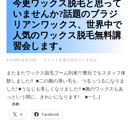
今更ワックス脱毛と思って
【株
ん
式
か?
いませんか?話題のブラジ
会
は
社
リアンワックス、世界中で
メ
デ
人気のワックス脱毛無料講
ィ
カ
習会します。
ル
マ
イ
今
2014年12月20日
/
ン
コメントを受け付けていません
更
ド】
ワ
は
またまたワックス脱毛ブーム到来?? 弊社でもスタッフ体
ッ
ク
験しました!! ■二の腕の薄い毛も、つるっつるになりま
ス
した! ■うなじも美しくなりました!! ■腕のワックスもあ
脱
毛
っという間に、きれいになります! ■一 […]
と
共有:
思
っ
X
Facebook
て
い
ま
せ