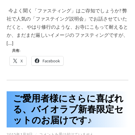
全
で
今よく聞く「ファスティング」はご存知でしょうか? 弊
効
果
社で人気の「ファステイング説明会」でお話させていた
的
だくと、 やはり修行のような、お寺にこもって耐えると
な
フ
か、まだまだ厳しいイメージの ファスティングですが、
ァ
[…]
ス
テ
共有:
ィ
ン
X
Facebook
グ
(プ
チ
断
食)
ダ
イ
ご愛用者様にさらに喜ばれ
エ
ッ
る、バイオラブ新春限定セ
ト
に
ットのお届けです♪
も
体
の
ご
2015年1月9日
/
コメントを受け付けていません