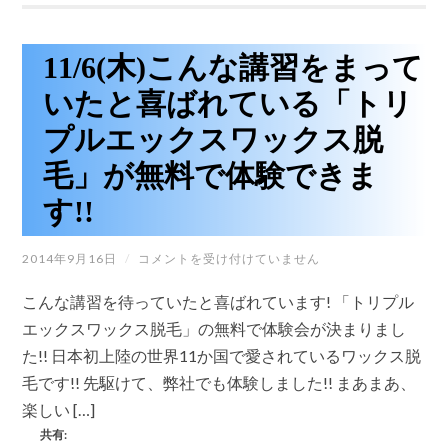
式
脱
【中
毛
古】
無
お
料
11/6(木)こんな講習をまって
買
講
い
習
いたと喜ばれている「トリ
得
会
で
し
プルエックスワックス脱
す
ま
♪
す。
毛」が無料で体験できま
は
は
す!!
11/6(木)
2014年9月16日
/
コメントを受け付けていません
こ
ん
こんな講習を待っていたと喜ばれています! 「トリプル
な
講
エックスワックス脱毛」の無料で体験会が決まりまし
習
た!! 日本初上陸の世界11か国で愛されているワックス脱
を
ま
毛です!! 先駆けて、弊社でも体験しました!! まあまあ、
っ
楽しい […]
て
い
共有:
た