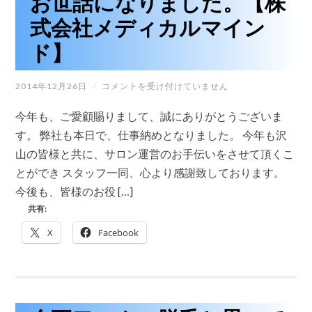
お世話になりました。【株
た、
胃
式会社メディカルマイン
腸
の
ド】
も
た
も
年
2014年12月26日
/
た
コメントを受け付けていません
末
を、
の
健
今年も、ご愛顧賜りまして、誠にありがとうございま
ご
康
挨
す。 弊社も本日で、仕事納めとなりました。 今年も沢
フ
拶
ァ
山の皆様と共に、サロン運営のお手伝いをさせて頂くこ
で
ス
す
テ
とができ スタッフ一同、心より感謝致しております。
今
ィ
今後も、皆様のお役 […]
年
ン
も
グ
共有:
お
で
世
す
X
Facebook
話
っ
に
き
な
り
り
さ
ま
せ
し
ま
た。
せ