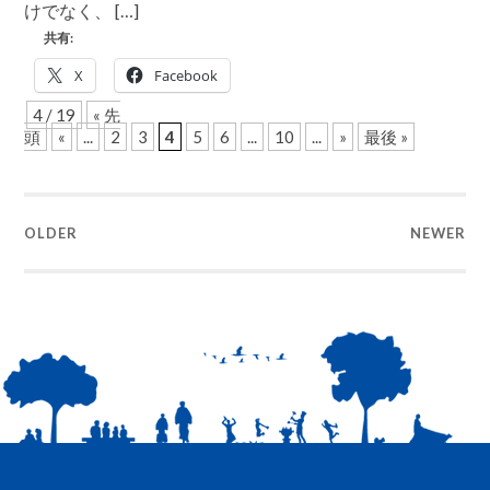
けでなく、 […]
ニ
ッ
共有:
ク
コ
X
Facebook
ス
メ
4 / 19
« 先
「ナ
頭
«
...
2
3
4
5
6
...
10
...
»
最後 »
チ
ュ
ラ
グ
ラ
OLDER
ッ
NEWER
セ」
導
入
キ
ッ
ト
の
お
問
合
せ
を
頂