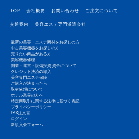
き
ま
TOP
会社概要
お問い合わせ
ご注文について
し
た!!
は
交通案内
美容エステ専門派遣会社
最新の美容・エステ商材をお探しの方
中古美容機器をお探しの方
売りたい商品がある方
美容機器修理
開業・運営・設備投資 資金について
クレジット決済の導入
美容専門エステ保険
ご購入が決まったら
取材依頼について
ホテル業界の方へ
特定商取引に関する法律に基づく表記
プライバシーポリシー
FAX注文書
ログイン
新規入会フォーム