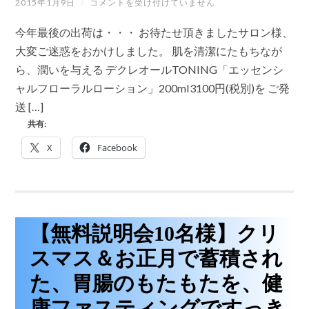
デ
2015年1月9日
/
コメントを受け付けていません
届
ク
け
レ
で
今年最後の出荷は・・・ お待たせ頂きましたサロン様、
オ
す
ー
大変ご迷惑をおかけしました。 肌を清潔にたもちなが
♪
ル
は
ら、潤いを与える デクレオールTONING「エッセンシ
エ
ッ
ャルフローラルローション」200ml3100円(税別)を ご発
セ
送 […]
ン
シ
共有:
ャ
ル
X
Facebook
フ
ロ
ー
ラ
ル
ロ
ー
【無料説明会10名様】クリ
シ
ョ
スマス＆お正月で蓄積され
ン
入
た、胃腸のもたもたを、健
荷
し
康ファスティングですっき
ま