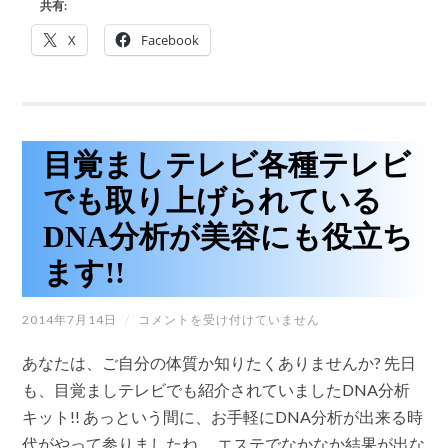
で
共有:
く
き
る!
ま
X
Facebook
絶
す!!
対
は
リ
ピ
ー
ト
し
目覚ましテレビ各種テレビ
た
く
でも取り上げられている
な
る!
DNA分析が美容にも役立ち
ス
パ
ます!!
ー
ク
リ
目
2014年7月14日
/
コメントを受け付けていません
ン
覚
グ
ま
水
あなたは、ご自分の体質か知りたくありませんか? 先日
し
素
テ
も、目覚ましテレビでも紹介されていましたDNA分析
ジ
レ
ェ
キット!! あっという間に、お手軽にDNA分析が出来る時
ビ
ル
各
パ
代がやって参りましたね。 エステでなかなか結果が出な