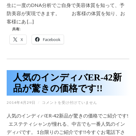
簡
生に一度のDNA分析でご自身で美容体質を知って、予
単!DNA
分
防美容が実現できます。 お客様の体質を知り、お
析
客様にあ […]
で、
体
共有:
質
別
X
Facebook
の
健
康・
美
容
の
ア
人気のインディバER-42新
ド
バ
品が驚きの価格です!!
イ
ス
が
人
2014年4月29日
/
コメントを受け付けていません
出
気
来
の
る
人気のインディバER-42新品が驚きの価格でご紹介です!
イ
よ
ン
エステティシャンが憧れる、中古でも一番人気のイン
う
デ
に
ディバです。 1台限りのご紹介です!!今すぐお電話下さ
ィ
な