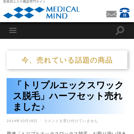
業務用エステ機器専門サイト
今、売れている話題の商品
「トリプルエックスワック
ス脱毛」ハーフセット売れ
ました♪
「ト
2014年10月18日
/
コメントを受け付けていません
リ
プ
早速「トリプルエックスワックス脱毛」お取り扱い頂き