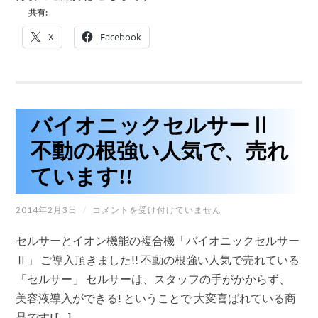
析
共有:
で、
お
X
Facebook
客
様
の
美
容
体
質
バイオニックセルサーⅡ
を
知
不動の根強い人気で、売れ
っ
て
ています!!
予
防
美
容
バ
2014年2月3日
/
コメントを受け付けていません
を
イ
実
オ
セルサーとイオン機能の複合機「バイオニックセルサー
現
ニ
で
ッ
Ⅱ」 ご導入頂きました!! 不動の根強い人気で売れている
き
ク
「セルサー」 セルサーは、スタッフの手がかからず、
ま
セ
す!
ル
美容液導入ができる! ということで 大変喜ばれている商
は
サ
品です! […]
ー