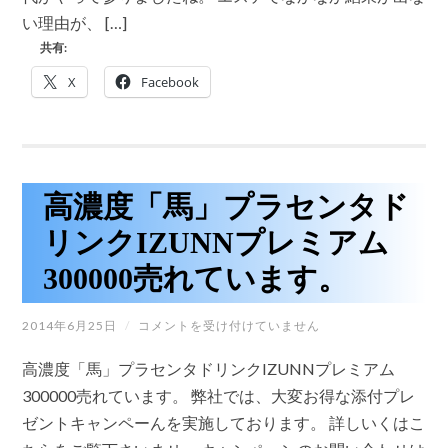
種
ッ
い理由が、 […]
テ
ク!!
レ
は
共有:
ビ
で
X
Facebook
も
取
り
上
げ
ら
れ
高濃度「馬」プラセンタド
て
い
リンクIZUNNプレミアム
る
DNA
300000売れています。
分
析
が
高
2014年6月25日
/
コメントを受け付けていません
美
濃
容
度
に
高濃度「馬」プラセンタドリンクIZUNNプレミアム
「馬」
も
プ
300000売れています。 弊社では、大変お得な添付プレ
役
ラ
立
ゼントキャンペーんを実施しております。 詳しいくはこ
セ
ち
ン
ま