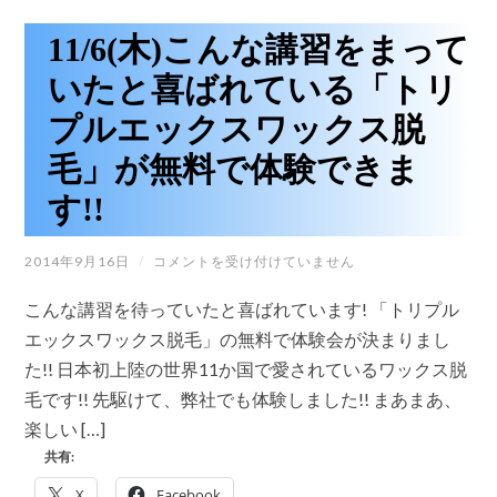
ム」
と
11/6(木)こんな講習をまって
筋
膜
いたと喜ばれている「トリ
リ
リ
プルエックスワックス脱
ー
ス
毛」が無料で体験できま
の
講
す!!
習
会
が
11/6(木)
2014年9月16日
/
福
コメントを受け付けていません
こ
山
ん
で
こんな講習を待っていたと喜ばれています! 「トリプル
な
開
講
エックスワックス脱毛」の無料で体験会が決まりまし
催
習
が
た!! 日本初上陸の世界11か国で愛されているワックス脱
を
決
ま
ま
毛です!! 先駆けて、弊社でも体験しました!! まあまあ、
っ
り
楽しい […]
て
ま
い
し
共有:
た
た!!
と
は
X
Facebook