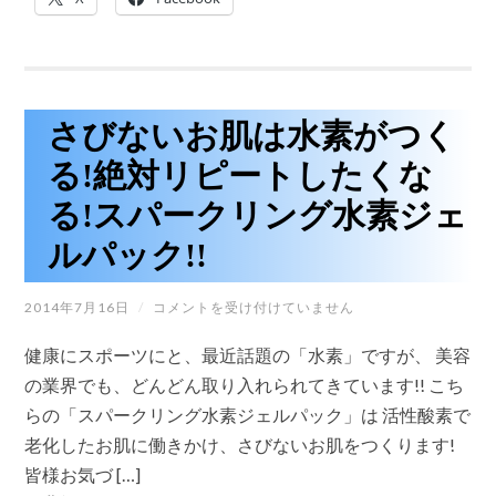
喜
ば
れ
て
い
る
「ト
さびないお肌は水素がつく
リ
プ
る!絶対リピートしたくな
ル
エ
る!スパークリング水素ジェ
ッ
ク
ルパック!!
ス
ワ
ッ
さ
2014年7月16日
/
コメントを受け付けていません
ク
び
ス
な
脱
健康にスポーツにと、最近話題の「水素」ですが、 美容
い
毛」
お
の業界でも、どんどん取り入れられてきています!! こち
が
肌
無
らの「スパークリング水素ジェルパック」は 活性酸素で
は
料
水
で
老化したお肌に働きかけ、さびないお肌をつくります!
素
体
皆様お気づ […]
が
験
つ