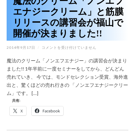
魔法のクリーム「ノンエフ
エナジークリーム」と筋膜
リリースの講習会が福山で
開催が決まりました!!
魔
2014年9月17日
/
コメントを受け付けていません
法
の
魔法のクリーム「ノンエフエナジー」の講習会が決まり
ク
リ
ました!! 1年半前に一度セミナーをしてから、どんどん
ー
売れていき、 今では、モンドセレクション受賞、海外進
ム
「ノ
出と、驚くほどの売れ行きの 「ノンエフエナジークリー
ン
ム」です。 […]
エ
フ
共有:
エ
ナ
X
Facebook
ジ
ー
ク
リ
ー