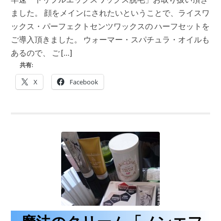
ル
エ
ました。 顔をメインにされたいということで、ライスワ
ッ
ックス・パーフェクトセンツワックスの ハーフセットを
ク
ス
ご導入頂きました。 ウォーマー・スパチュラ・オイルも
ワ
あるので、 ご […]
ッ
ク
共有:
ス
脱
X
Facebook
毛」
ハ
ー
フ
セ
ッ
ト
売
れ
ま
し
た
♪
は