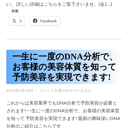
バ
い。 詳しい詳細はこちらをご覧下さいませ。(会 […]
り
ER-
ま
共有:
42
す!!
新
は
X
品
Facebook
が
驚
き
の
価
格
一生に一度のDNA分析で、
で
す!!
お客様の美容体質を知って
は
予防美容を実現できます!
一
2014年4月18日
/
コメントを受け付けていません
生
に
これからは美容業界でもDNA分析で予防美容が必要と
一
度
されます! 一生に一度のDNA分析で、お客様の美容体質
の
を知って 予防美容を実現できます! 最新の興味深いDNA
DNA
分
分析のご紹介はこちらです