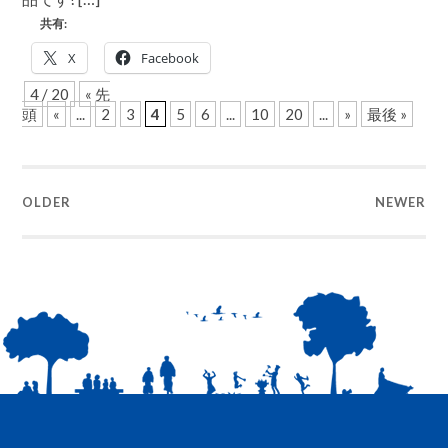
Ⅱ
共有:
不
動
X
Facebook
の
根
4 / 20
« 先
強
頭
«
...
2
3
4
5
6
...
10
20
...
»
最後 »
い
人
気
で、
売
OLDER
NEWER
れ
て
い
ま
す!!
は