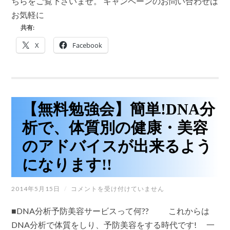
ちらをご覧下さいませ。 キャンペーンのお問い合わせは
タ
す!!
お気軽に
ド
は
リ
共有:
ン
ク
X
Facebook
IZUNN
プ
レ
ミ
ア
ム
300000
【無料勉強会】簡単!DNA分
売
れ
析で、体質別の健康・美容
て
い
のアドバイスが出来るよう
ま
す。
になります!!
は
【無
2014年5月15日
/
コメントを受け付けていません
料
勉
■DNA分析予防美容サービスって何?? これからは
強
会】
DNA分析で体質をしり、予防美容をする時代です! 一