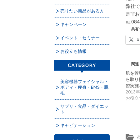
弊社で
売りたい商品がある方
是非お
℡.08
キャンペーン
共有:
イベント・セミナー
X
お役立ち情報
関連
肌を管
ら取り
美容機器フェイシャル・
習実施
ボディ・痩身・EMS・脱
2013
毛
お役立
サプリ・食品・ダイエッ
ト
キャビテーション