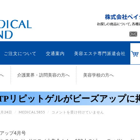
ご注文について
交通案内
美容エステ専門派遣会社
へ
介護業界・訪問美容の方へ
美容学校の方へ
ATPリピットゲルがビーズアップに
ATP
1月24日
/
MEDICAL5855
/
コメントを受け付けていません
リ
ピ
ッ
ト
アップ4月号
ゲ
ル