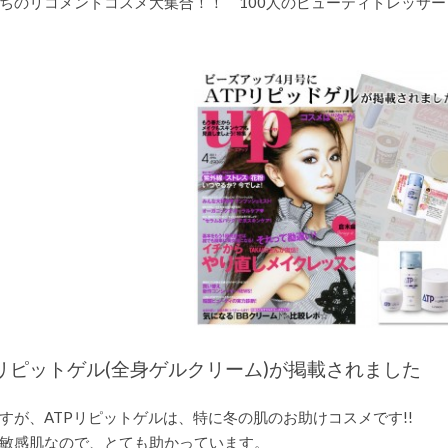
ちのリコメンドコスメ大集合！！ 100人のビューティドレッサー
が
ビ
ー
ズ
ア
ッ
プ
に
掲
載
さ
れ
て
い
ま
す
は
Pリピットゲル(全身ゲルクリーム)が掲載されました
すが、ATPリピットゲルは、特に冬の肌のお助けコスメです!!
敏感肌なので、とても助かっています。