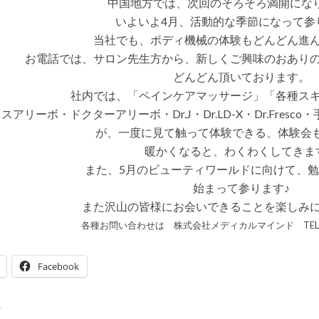
中国地方では、次回のそろそろ満開にな
た
いよいよ4月、活動的な季節になって参り
♪
わ
当社でも、ボディ機械の体験もどんどん進
く
わ
お電話では、サロン先生方から、新しくご興味のおあり
く
の
どんどん頂いております。
4
月
社内では、「ペインケアマッサージ」「各種ス
の
スアリーボ・ドクターアリーボ・Dr.J・Dr.LD-X・Dr.Fresc
予
定
が、一度に見て触って体験できる、体験会も
は、
盛
暖かくなると、わくわくしてきま
り
だ
また、5月のビューティワールドに向けて、
く
始まって参ります♪
さ
ん
また沢山の皆様にお会いできることを楽しみ
♪
は
各種お問い合わせは 株式会社メディカルマインド TEL084
Facebook