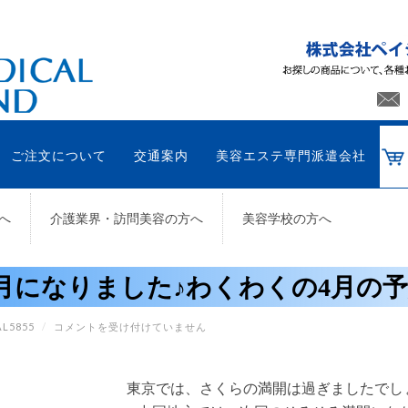
ご注文について
交通案内
美容エステ専門派遣会社
へ
介護業界・訪問美容の方へ
美容学校の方へ
4月になりました♪わくわくの4月の
4
L5855
/
コメントを受け付けていません
月
に
な
り
東京では、さくらの満開は過ぎましたでし
ま
し