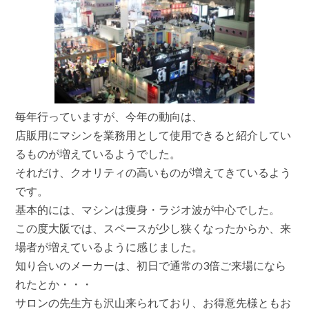
ワ
ー
ル
ド
ジ
ャ
パ
ン
ウ
エ
毎年行っていますが、今年の動向は、
ス
店販用にマシンを業務用として使用できると紹介してい
ト
大
るものが増えているようでした。
阪
それだけ、クオリティの高いものが増えてきているよう
今
年
です。
の
動
基本的には、マシンは痩身・ラジオ波が中心でした。
向
この度大阪では、スペースが少し狭くなったからか、来
は
場者が増えているように感じました。
知り合いのメーカーは、初日で通常の3倍ご来場になら
れたとか・・・
サロンの先生方も沢山来られており、お得意先様ともお