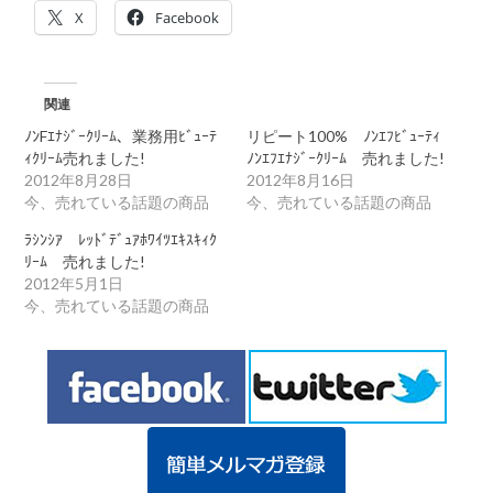
売
X
Facebook
れ
ま
し
た!
即
関連
出
ﾉﾝFｴﾅｼﾞｰｸﾘｰﾑ、業務用ﾋﾞｭｰﾃ
リピート100% ﾉﾝｴﾌﾋﾞｭｰﾃｨ
荷
可
ｨｸﾘｰﾑ売れました!
ﾉﾝｴﾌｴﾅｼﾞｰｸﾘｰﾑ 売れました!
能
2012年8月28日
2012年8月16日
で
今、売れている話題の商品
今、売れている話題の商品
す!
は
ﾗｼﾝｼｱ ﾚｯﾄﾞﾃﾞｭｱﾎﾜｲﾂｴｷｽｷｨｸ
ﾘｰﾑ 売れました!
2012年5月1日
今、売れている話題の商品