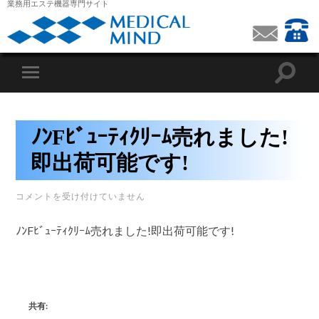
業務用エステ機器専門サイト
ﾉﾝFﾋﾞｭｰﾃｨｸﾘｰﾑ売れました!
即出荷可能です!
ﾉ
コメントを受け付けていません
ﾝ
F
ﾋﾞ
ﾉﾝFﾋﾞｭｰﾃｨｸﾘｰﾑ売れました!即出荷可能です!
ｭ
ｰ
ﾃ
ｨ
ｸ
ﾘ
ｰ
共有:
ﾑ