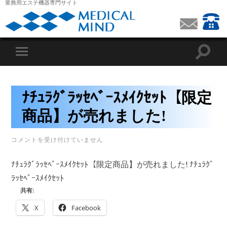
業務用エステ機器専門サイト
ﾅﾁｭﾗｸﾞﾗｯｾﾍﾞｰｽﾒｲｸｾｯﾄ【限定
商品】が売れました!
ﾅ
コメントを受け付けていません
ﾁ
ｭ
ﾗ
ﾅﾁｭﾗｸﾞﾗｯｾﾍﾞｰｽﾒｲｸｾｯﾄ【限定商品】が売れました! ﾅﾁｭﾗｸﾞ
ｸﾞ
ﾗｯｾﾍﾞｰｽﾒｲｸｾｯﾄ
ﾗ
ｯ
共有:
ｾ
ﾍﾞ
X
Facebook
ｰ
ｽ
ﾒ