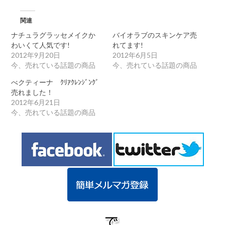
ｲ
ｸ
ｾ
関連
ｯ
ﾄ
ナチュラグラッセメイクか
バイオラブのスキンケア売
【限
わいくて人気です!
れてます!
定
2012年9月20日
2012年6月5日
商
今、売れている話題の商品
今、売れている話題の商品
品】
が
べクティーナ ｸﾘｱｸﾚﾝｼﾞﾝｸﾞ
売
売れました！
れ
ま
2012年6月21日
し
今、売れている話題の商品
た!
は