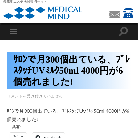
業務用エステ機器専門サイト
ｻﾛﾝで月300個出ている、ﾌﾞﾚ
ｽﾀｯﾁUVﾐﾙｸ50ml 4000円が6
個売れました!
ｻ
コメントを受け付けていません
ﾛ
ﾝ
で
ｻﾛﾝで月300個出ている、ﾌﾞﾚｽﾀｯﾁUVﾐﾙｸ50ml 4000円が6
月
個売れました!
300
個
共有:
出
て
X
Facebook