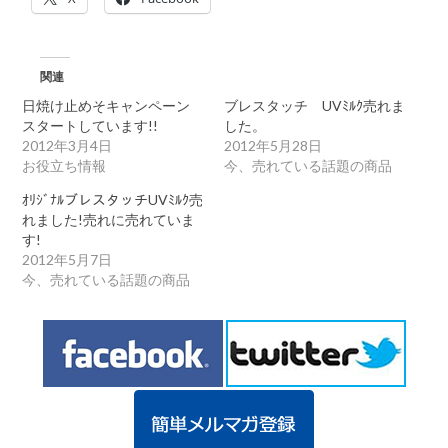
い
る、
ﾌﾞ
ﾚ
ｽ
関連
ﾀ
ｯ
日焼け止めそキャンペーン
ブレスタッチ UVﾐﾙｸ売れま
ﾁ
スタートしています!!
した。
UV
ﾐ
2012年3月4日
2012年5月28日
ﾙ
お役立ち情報
今、売れている話題の商品
ｸ
50ML
ｵﾘｼﾞﾅﾙブレスタッチUVﾐﾙｸ売
4000
れました!売れに売れていま
円
が
す!
6
2012年5月7日
個
今、売れている話題の商品
売
れ
ま
し
た!
は