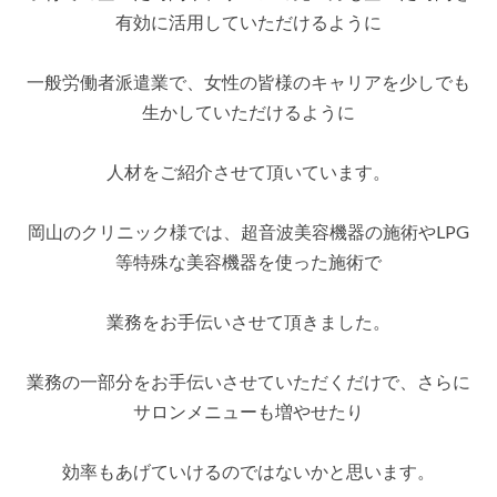
ｻ
有効に活用していただけるように
ｰ
ｼﾞ・
美
一般労働者派遣業で、女性の皆様のキャリアを少しでも
容
機
生かしていただけるように
器
技
術
人材をご紹介させて頂いています。
者
の
派
岡山のクリニック様では、超音波美容機器の施術やLPG
遣
で
等特殊な美容機器を使った施術で
喜
ば
れ
業務をお手伝いさせて頂きました。
て
い
ま
業務の一部分をお手伝いさせていただくだけで、さらに
す。
は
サロンメニューも増やせたり
効率もあげていけるのではないかと思います。