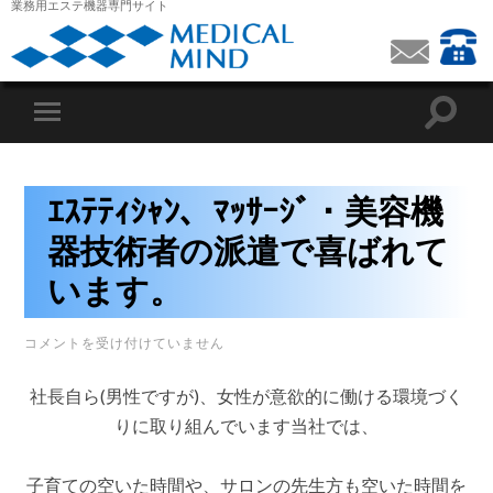
業務用エステ機器専門サイト
ｴｽﾃﾃｨｼｬﾝ、ﾏｯｻｰｼﾞ・美容機
器技術者の派遣で喜ばれて
います。
ｴ
コメントを受け付けていません
ｽ
ﾃ
ﾃ
社長自ら(男性ですが)、女性が意欲的に働ける環境づく
ｨ
りに取り組んでいます当社では、
ｼ
ｬ
ﾝ、
ﾏ
子育ての空いた時間や、サロンの先生方も空いた時間を
ｯ