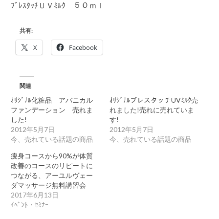
ﾌﾞﾚｽﾀｯﾁＵＶﾐﾙｸ ５０ｍｌ
ｯ
ﾁ
Ｆ
Ｄ
共有:
売
れ
X
Facebook
ま
し
た！
は
関連
ｵﾘｼﾞﾅﾙ化粧品 アバニカル
ｵﾘｼﾞﾅﾙブレスタッチUVﾐﾙｸ売
ファンデーション 売れま
れました!売れに売れていま
した!
す!
2012年5月7日
2012年5月7日
今、売れている話題の商品
今、売れている話題の商品
痩身コースから90%が体質
改善のコースのリピートに
つながる、アーユルヴェー
ダマッサージ無料講習会
2017年6月13日
ｲﾍﾞﾝﾄ・ｾﾐﾅｰ