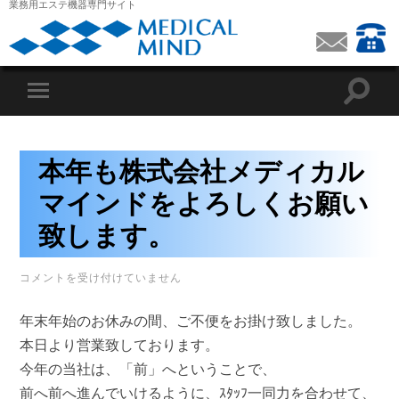
業務用エステ機器専門サイト
本年も株式会社メディカル
マインドをよろしくお願い
致します。
本
コメントを受け付けていません
年
も
年末年始のお休みの間、ご不便をお掛け致しました。
株
式
本日より営業致しております。
会
今年の当社は、「前」へということで、
社
メ
前へ前へ進んでいけるように、ｽﾀｯﾌ一同力を合わせて、
デ