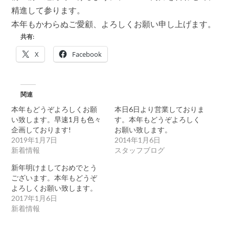
ィ
精進して参ります。
カ
本年もかわらぬご愛顧、よろしくお願い申し上げます。
ル
マ
共有:
イ
ン
X
Facebook
ド
を
よ
ろ
関連
し
く
本年もどうぞよろしくお願
本日6日より営業しておりま
お
い致します。早速1月も色々
す。本年もどうぞよろしく
願
企画しております!
お願い致します。
い
致
2019年1月7日
2014年1月6日
し
新着情報
スタッフブログ
ま
す。
新年明けましておめでとう
は
ございます。本年もどうぞ
よろしくお願い致します。
2017年1月6日
新着情報