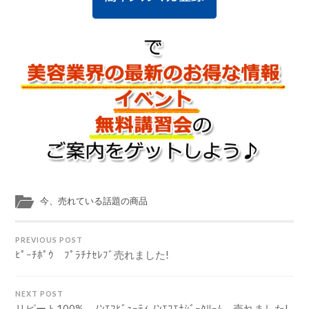
今、売れている話題の商品
PREVIOUS POST
ﾋﾟｰﾁﾎﾟｳ ﾌﾟﾗﾁﾅｾﾚﾌﾞ売れました!
NEXT POST
リピート100% ﾉﾝｴﾌﾋﾞｭｰﾃｨ ﾉﾝｴﾌｴﾅｼﾞｰｸﾘｰﾑ 売れました!