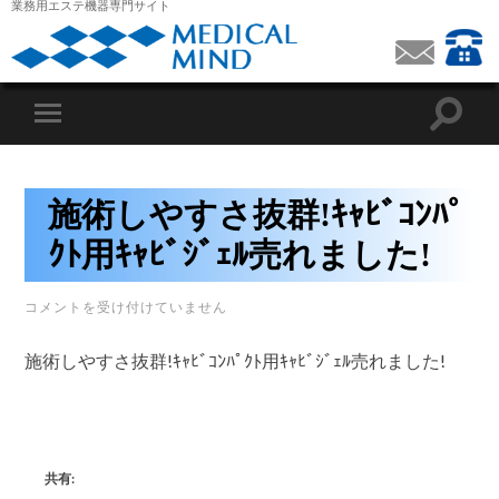
業務用エステ機器専門サイト
施術しやすさ抜群!ｷｬﾋﾞｺﾝﾊﾟ
ｸﾄ用ｷｬﾋﾞｼﾞｪﾙ売れました!
施
コメントを受け付けていません
術
し
施術しやすさ抜群!ｷｬﾋﾞｺﾝﾊﾟｸﾄ用ｷｬﾋﾞｼﾞｪﾙ売れました!
や
す
さ
抜
群!
ｷ
ｬ
共有:
ﾋﾞ