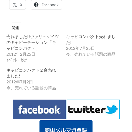
ｺ
X
Facebook
ﾝ
ﾊﾟ
ｸ
ﾄ
用
関連
ｷ
ｬ
売れました!!ヴァリュゲイツ
キャビコンパクト売れまし
ﾋﾞ
のキャビーテーション「キ
た!
ｼﾞ
ｪ
ャビコンパクト」
2012年7月25日
ﾙ
2012年2月25日
今、売れている話題の商品
売
ｲﾍﾞﾝﾄ・ｾﾐﾅｰ
れ
ま
キャビコンパクト２台売れ
し
ました!
た!
は
2012年7月2日
今、売れている話題の商品