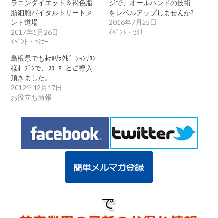
ラニンダイエット＆褐色脂
ジで、オールハンドの技術
肪細胞バイタルトリートメ
をレベルアップしませんか?
ント道場
2016年7月25日
2017年5月26日
ｲﾍﾞﾝﾄ・ｾﾐﾅｰ
ｲﾍﾞﾝﾄ・ｾﾐﾅｰ
島根県でもﾎﾃﾙﾘﾗｸｾﾞｰｼｮﾝｻﾛﾝ
様ｵｰﾌﾟﾝで、ｽﾁｰﾏｰとご導入
頂きました。
2012年12月17日
お役立ち情報