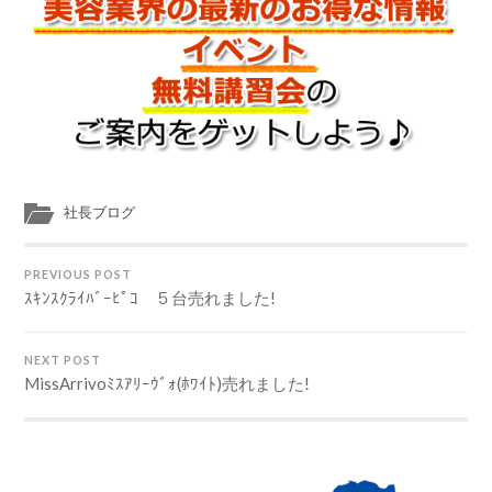
社長ブログ
PREVIOUS POST
ｽｷﾝｽｸﾗｲﾊﾞｰﾋﾟｺ ５台売れました!
NEXT POST
MissArrivoﾐｽｱﾘｰｳﾞｫ(ﾎﾜｲﾄ)売れました!