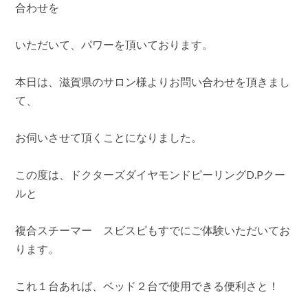
合わせを
ン
様
に
いただいて、パワーを頂いております。
伺
い
し
ま
本日は、滋賀県のサロン様よりお問い合わせを頂きまし
す!
て、
は
お伺いさせて頂くことになりました。
この度は、ドクターズダイヤモンドピーリングD.Pクー
ルと
複合スチーマー スビスピもすでにご体験いただいてお
ります。
これ１台あれば、ベッド２台で使用できる便利さと！