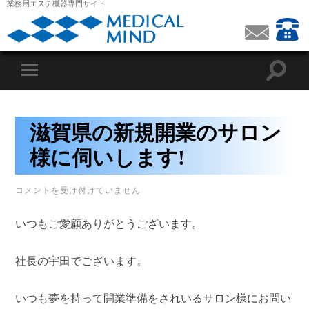
業務用エステ機器専門サイト
滋賀県の新規開業のサロン
様に伺いします!
滋
コメントを受け付けていません
賀
県
いつもご愛顧ありがとうございます。
の
新
規
社長の宇田でございます。
開
業
の
サ
いつも夢を持って開業準備をされいるサロン様にお問い
ロ