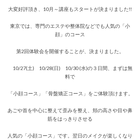
2
回、
大変好評頂き、10月～講座もスタートが決まりました!!
小
顔
コ
東京では、専門のエステや整体院などでも人気の「小
ー
ス・
顔」のコース
骨
盤
矯
第2回体験会を開催することが、決まりました。
正
コ
ー
10/27(土) 10/28(日) 10/30 (水)の３日間、まずは無
ス
水
料で
曜・
土
日
「小顔コース」「骨盤矯正コース」をご体験頂けます。
３
日
間
あごや首を中心に整えて歪みを整え、頬の高さや目や鼻
で、
無
筋をはっきりさせる
料
体
験
人気の「小顔コース」です。翌日のメイクが楽しくなり
会