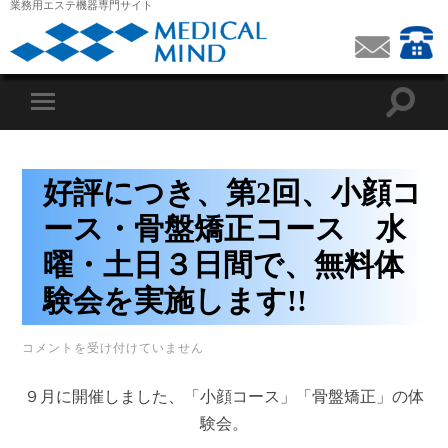
業務用エステ機器専門サイト
好評につき、第2回、小顔コ
ース・骨盤矯正コース 水
曜・土日３日間で、無料体
験会を実施します!!
好
コメントを受け付けていません
評
に
９月に開催しました、「小顔コース」「骨盤矯正」の体
つ
き、
験会。
第