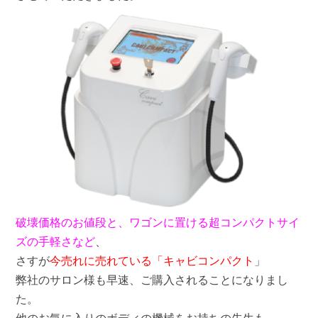
ゲ
イ
ツ
の
キ
ャ
ビ
ー
テ
ー
シ
ョ
ン
「キ
ャ
ビ
コ
ン
破壊価格のお値段と、ワゴンに置ける超コンパクトサイ
パ
ズの手軽さなど
、
ク
ト」
さすが
今売れに売れている「キャビコンパクト
」
は
弊社のサロン様も早速、ご購入されることになりまし
た。
他のお気に入りのボディの機械をお持ちの先生も、