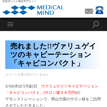
業務用エステ機器専門サイト
売れました!!ヴァリュゲイ
ツのキャビーテーション
「キャビコンパクト」
売
コメントを受け付けていません
れ
ま
2/16(木)2/17(金)日
ヴァリュゲイツキャビテーション
し
た!!
「キャビコンパクト」(サロン価３８万円)
の
ヴ
デモンストレーションで、岡山方面のサロン様をご訪問
ァ
リ
させていただきました。
ュ