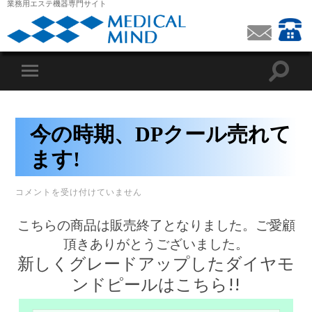
業務用エステ機器専門サイト
今の時期、DPクール売れて
ます!
今
コメントを受け付けていません
の
時
こちらの商品は販売終了となりました。ご愛顧
期、
DP
頂きありがとうございました。
ク
新しくグレードアップしたダイヤモ
ー
ル
ンドピールはこちら!!
売
れ
て