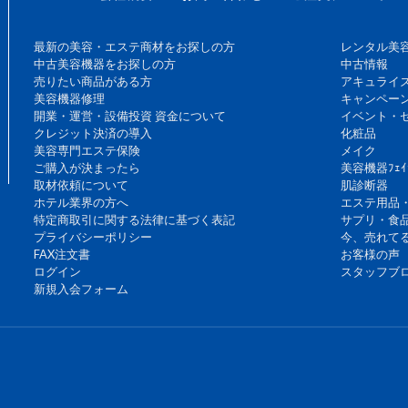
最新の美容・エステ商材をお探しの方
レンタル美
中古美容機器をお探しの方
中古情報
売りたい商品がある方
アキュライ
美容機器修理
キャンペー
開業・運営・設備投資 資金について
イベント・
クレジット決済の導入
化粧品
美容専門エステ保険
メイク
ご購入が決まったら
美容機器ﾌｪｲ
取材依頼について
肌診断器
ホテル業界の方へ
エステ用品
特定商取引に関する法律に基づく表記
サプリ・食
プライバシーポリシー
今、売れて
FAX注文書
お客様の声
ログイン
スタッフブ
新規入会フォーム