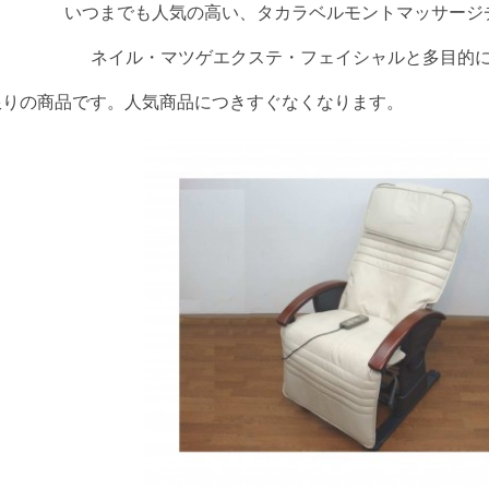
タ
いつまでも人気の高い、タカラベルモントマッサージ
カ
ラ
ベ
ネイル・マツゲエクステ・フェイシャルと多目的
ル
モ
限りの商品です。人気商品につきすぐなくなります。
ン
ト
マ
ッ
サ
ー
ジ
チ
ェ
ア
『悠々
美
顔』
ご
紹
介
で
す
♪
は