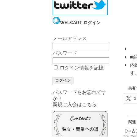
WELCART ログイン
メールアドレス
パスワード
■
内
ログイン情報を記憶
す
共有:
パスワードをお忘れです
か？
X
新規ご入会はこちら
関連
【中古
2017