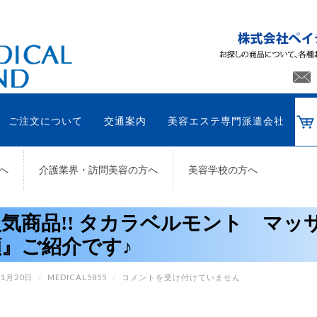
ご注文について
交通案内
美容エステ専門派遣会社
へ
介護業界・訪問美容の方へ
美容学校の方へ
人気商品!! タカラベルモント マ
顔』ご紹介です♪
人
11月20日
/
MEDICAL5855
/
コメントを受け付けていません
気
商
品!!