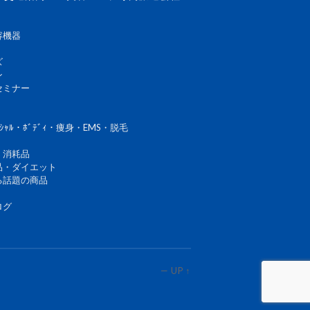
容機器
ズ
ン
セミナー
ｼｬﾙ・ﾎﾞﾃﾞｨ・痩身・EMS・脱毛
・消耗品
品・ダイエット
る話題の商品
ログ
—
UP ↑