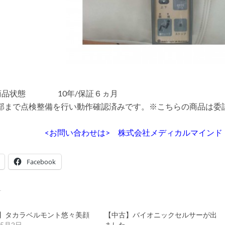
商品状態 10年/保証６ヵ月
部まで点検整備を行い動作確認済みです。
※こちらの商品は委
。
<お問い合わせは> 株式会社メディカルマインド TEL0
Facebook
】タカラベルモント悠々美顔
【中古】バイオニックセルサーが出
年5月2日
ました