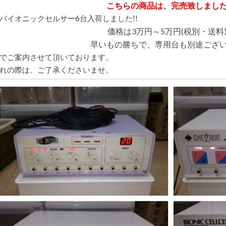
オ
こちらの商品は、完売致しまし
ニ
ッ
バイオニックセルサー6台入荷しました!!
ク
価格は3万円～5万円(税別・送料
セ
ル
早いもの勝ちで、専用台も別途ござ
サ
ー
でご案内させて頂いております。
6
台
れの際は、ご了承くださいませ。
入
荷
し
ま
し
た!!
先
着
6
名
早
い
も
の
勝
ち!
は