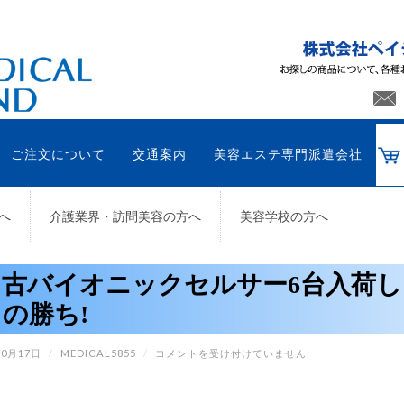
ご注文について
交通案内
美容エステ専門派遣会社
へ
介護業界・訪問美容の方へ
美容学校の方へ
古バイオニックセルサー6台入荷しま
の勝ち!
中
10月17日
/
MEDICAL5855
/
コメントを受け付けていません
古
バ
イ